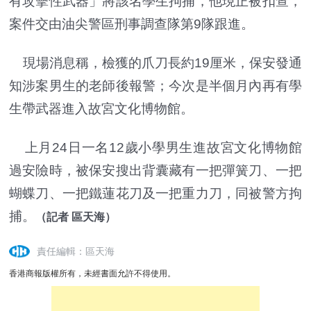
有攻擊性武器」將該名學生拘捕，他現正被扣查，
案件交由油尖警區刑事調查隊第9隊跟進。
現場消息稱，檢獲的爪刀長約19厘米，保安發通
知涉案男生的老師後報警；今次是半個月內再有學
生帶武器進入故宮文化博物館。
上月24日一名12歲小學男生進故宮文化博物館
過安險時，被保安搜出背囊藏有一把彈簧刀、一把
蝴蝶刀、一把鐵蓮花刀及一把重力刀，同被警方拘
捕。
（記者 區天海）
責任編輯：區天海
香港商報版權所有，未經書面允許不得使用。