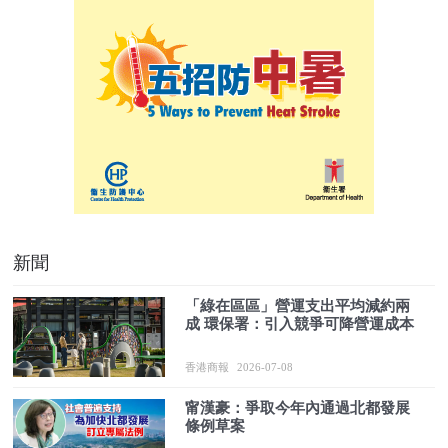
新聞
「綠在區區」營運支出平均減約兩
成 環保署：引入競爭可降營運成本
香港商報
2026-07-08
甯漢豪：爭取今年內通過北都發展
條例草案