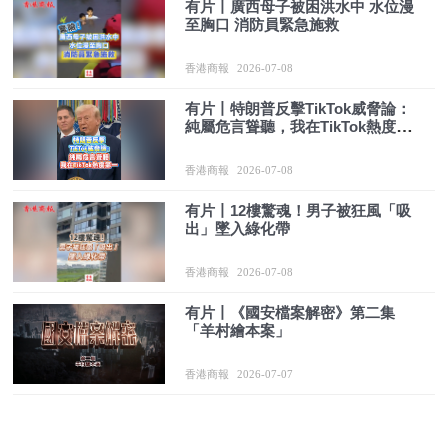
有片丨廣西母子被困洪水中 水位漫
至胸口 消防員緊急施救
香港商報
2026-07-08
有片丨特朗普反擊TikTok威脅論：
純屬危言聳聽，我在TikTok熱度第
一
香港商報
2026-07-08
有片丨12樓驚魂！男子被狂風「吸
出」墜入綠化帶
香港商報
2026-07-08
有片丨《國安檔案解密》第二集
「羊村繪本案」
香港商報
2026-07-07