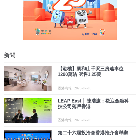
新聞
【港樓】凱和山千呎三房連車位
1290萬沽 呎售1.25萬
香港商報
2026-07-08
LEAP East │ 陳浩濂：歡迎金融科
技公司落戶香港
香港商報
2026-07-08
第二十六屆投洽會香港推介會舉辦