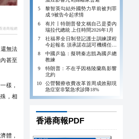
黎智英勾結外國勢力早前被判罪
成 9被告今起求情
有片丨特朗普發文稱自己是委內
香港商報網
瑞拉代總統 上任時間2026年1月
社福界全日制登記護士訓練課程
今起報名 須承諾在認可機構任職
力還無法
至少三年
中國乒協：擬聘秦志戩為國乒總
教練
之內甚至
特朗普：不在乎因格陵蘭島影響
北約
公營醫療收費改革首周成效顯現
一樣，
急症室非緊急求診降18%
懸殊，相
香港商報PDF
濟體，