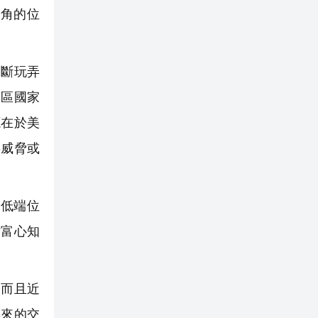
角的位
斷玩弄
元區國家
源在於美
事威脅或
低端位
財富心知
而且近
年來的交