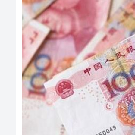
瀋陽鐵西校園閱讀活動解鎖閱
黎智英案｜吳良好：依法公正處
騰出更多時間專注做好宏福苑火
50餘位頂尖專家共話時代命題
海南澄邁文儒煥新升級 五組數
梁振英率港區全國政協委員考
2025年海南儋州以舊換新帶動消
山東26戶省屬國企去年合計營收2
瀋陽鐵西校園閱讀活動解鎖閱