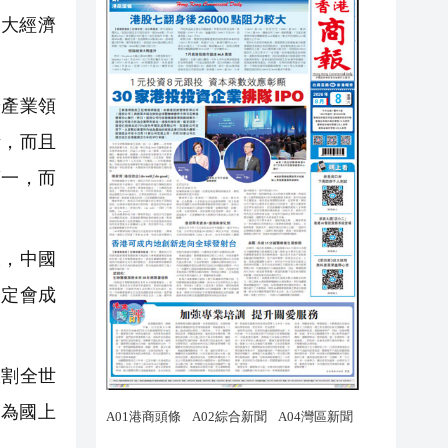
大經濟
產業領
堵，而且
第一，而
，中國
一定會成
。
割全世
為國上