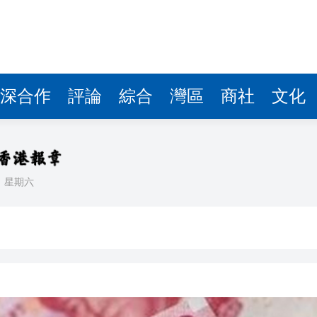
據見證文儒沉香從傳統邁向現代
察團來瓊考察
費約18億元
.58萬億 利潤總額近936億
深合作
評論
綜合
灣區
商社
文化
讀新玩法
理黎智英求情 罪證如山豈能妄想輕判
災獨立委員會工作 李家超暫停3項公職委任
日
星期六
據見證文儒沉香從傳統邁向現代
察團來瓊考察
費約18億元
.58萬億 利潤總額近936億