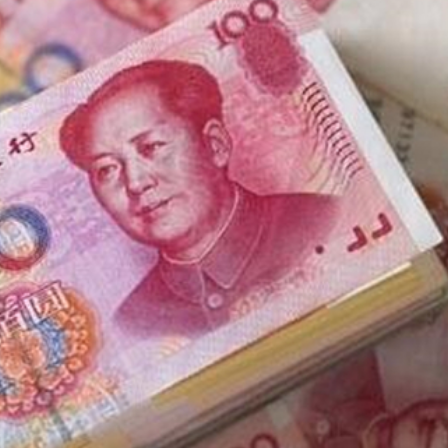
讀新玩法
理黎智英求情 罪證如山豈能妄想輕判
災獨立委員會工作 李家超暫停3項公職委任
據見證文儒沉香從傳統邁向現代
察團來瓊考察
費約18億元
.58萬億 利潤總額近936億
讀新玩法