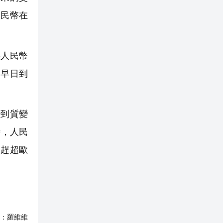
人民幣在
人民幣
的早日到
到質變
時，人民
幣趕超歐
：
羅維維