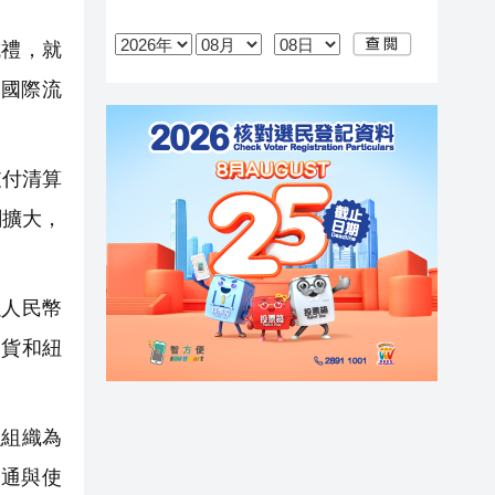
禮，就
國際流
支付清算
劇擴大，
以人民幣
期貨和紐
組織為
通與使