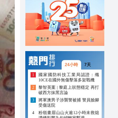
20:39
21:08
21:04
20:55
20:42
20:42
24小時
7天
20:41
國家國防科技工業局認證：殲
10CE在國外無傷擊落多架戰機
20:40
黎智英案 | 黎庭上狀態穩定 再打
破西方抹黑言論
20:39
將軍澳男子涉襲警被捕 警員臉腳
受傷送院
粉嶺畫眉山山火逾12小時未救熄
濃煙影響九旬婦離家暫避