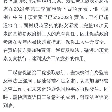
要求強制執行完整14項元素。最近勞工處表示將考
慮在2024年第三季實施餘下四項元素，惟《規
例》中首十項元素早已於2002年實施，至今已超
過20年，面對現時惡劣的職安環境，完整14項元
素的實施是政府對工人的應有責任，因此促請政府
考慮在今年內盡快落實措施，保障工人生命安全。
在實施後亦要加強宣傳、巡查及執法，確保14項元
素切實執行，達到減少工業意外的作用。
工聯會促請勞工處汲取教訓，盡快檢討自身監管
及執法上漏洞，從速修補不足之處，切實加強監管
巡查工作，在未來必須避免同類事故再度發生。同
時，盡快調查近日工業意外的成因，對違法者追究
到底。