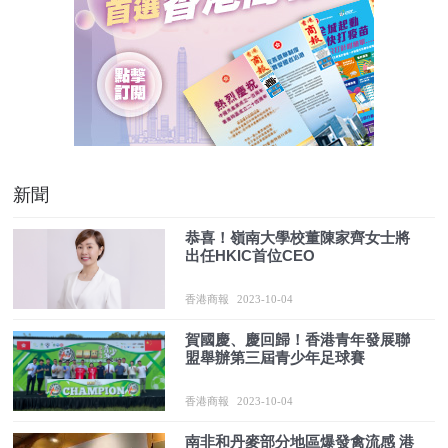
新聞
恭喜！嶺南大學校董陳家齊女士將
出任HKIC首位CEO
香港商報
2023-10-04
賀國慶、慶回歸！香港青年發展聯
盟舉辦第三屆青少年足球賽
香港商報
2023-10-04
南非和丹麥部分地區爆發禽流感 港