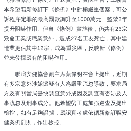
本希望藉新修訂下《條例》中對極嚴重個案，可公
訴程序定罪的最高罰款調升至1000萬元、監禁2年
提升阻嚇作用。但自《條例》實施後，仍共有26宗
致命工業或職業意外，造成27名工友死亡，其中建
造業更佔其中12宗，成為重災區，反映新《條例》
並未發揮應有的阻嚇作用。
工聯職安健協會副主席葉偉明在會上提出，近期
有多宗意外涉嫌懷疑有人為嚴重疏忽導致，要求局
方及有關當局盡快調查意外成因及調查有否涉及人
事疏忽及刑事成分。他希望勞工處加強巡查及提出
檢控，如有足夠證據，應認真考慮依循新修訂職安
健案例罰則，作出檢控。