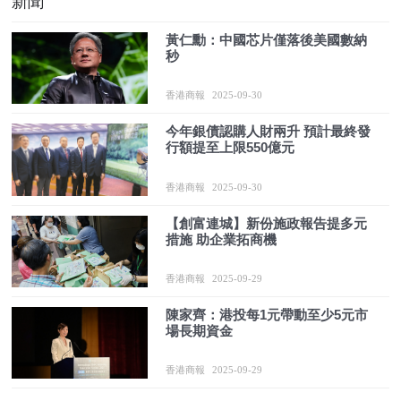
新聞
黃仁勳：中國芯片僅落後美國數納
秒
香港商報
2025-09-30
今年銀債認購人財兩升 預計最終發
行額提至上限550億元
香港商報
2025-09-30
【創富連城】新份施政報告提多元
措施 助企業拓商機
香港商報
2025-09-29
陳家齊：港投每1元帶動至少5元市
場長期資金
香港商報
2025-09-29