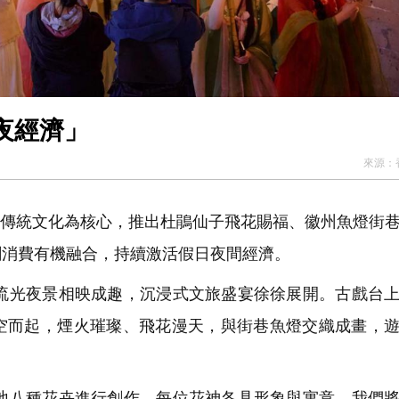
夜經濟」
來源：
州傳統文化為核心，推出杜鵑仙子飛花賜福、徽州魚燈街
創消費有機融合，持續激活假日夜間經濟。
光夜景相映成趣，沉浸式文旅盛宴徐徐展開。古戲台上
空而起，煙火璀璨、飛花漫天，與街巷魚燈交織成畫，
八種花卉進行創作，每位花神各具形象與寓意。我們將