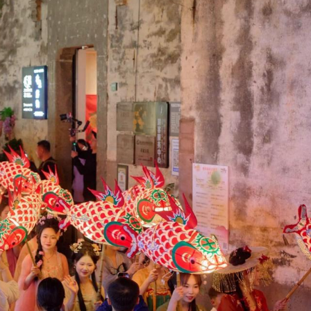
黃山賽區開賽
成風景線 親子游持續熱火
夜經濟」
開園
國面臨石油短缺 亞洲國家將出現跨品類能源短缺
 跳水界業內人士牽涉其中
「花」文章
敵軍襲擊」
黃山賽區開賽
成風景線 親子游持續熱火