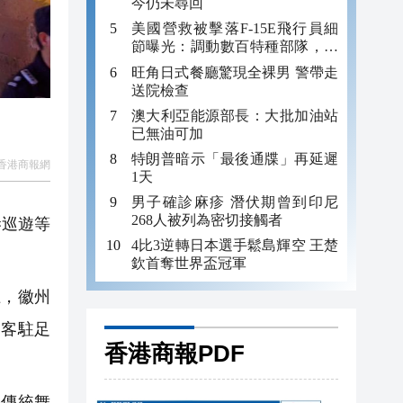
今仍未尋回
美國營救被擊落F-15E飛行員細
節曝光：調動數百特種部隊，損
失多架飛機
旺角日式餐廳驚現全裸男 警帶走
送院檢查
澳大利亞能源部長：大批加油站
已無油可加
特朗普暗示「最後通牒」再延遲
香港商報網
1天
男子確診麻疹 潛伏期曾到印尼
268人被列為密切接觸者
巷巡遊等
4比3逆轉日本選手鬆島輝空 王楚
欽首奪世界盃冠軍
，徽州
遊客駐足
香港商報PDF
傳統舞