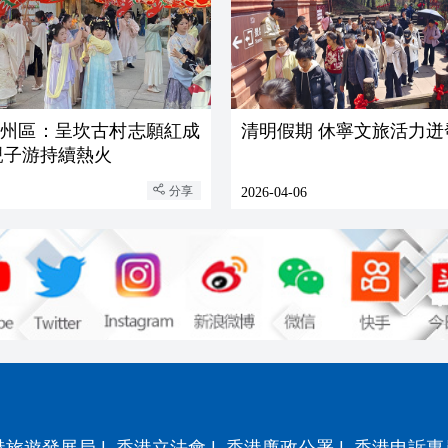
徽州區：呈坎古村志願紅成
清明假期 休寧文旅活力迸
親子游持續熱火
分享
2026-04-06
港旅遊發展局
|
香港立法會
|
香港廉政公署
|
香港申訴專