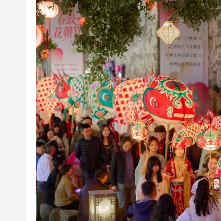
籃球少年逐夢古徽州！NYBO
黃山市徽州區：呈坎古村志願紅
黃山屯溪：沉浸式演藝激活「
皖歙縣三陽鎮老竹嶺大方茶園
高盛警霍爾木茲海峽封鎖將令多
有片丨全紅嬋被爆遭遇集體霸凌
皖黃山區：「寶藏小城」做足
伊朗稱本國石油化工設施「遭
籃球少年逐夢古徽州！NYBO
黃山市徽州區：呈坎古村志願紅