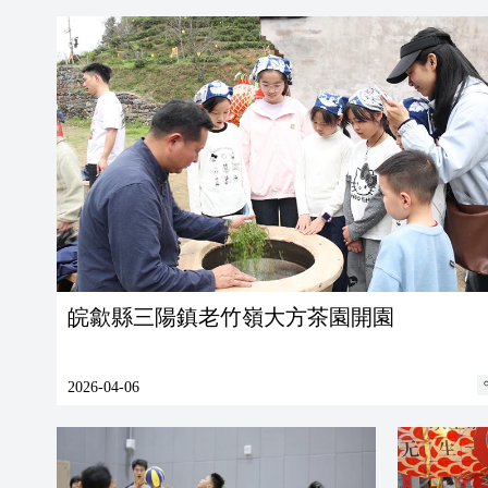
皖歙縣三陽鎮老竹嶺大方茶園開園
2026-04-06