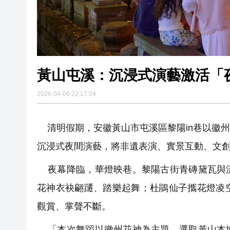
黃山屯溪：沉浸式演藝激活「
2026-04-06 22:17:04
清明假期，安徽黃山市屯溪區黎陽in巷以徽
沉浸式夜間演藝，將非遺表演、實景互動、文
夜幕降臨，華燈映巷。黎陽古街青磚黛瓦與流
花神衣袂翩躚、踏樂起舞；杜鵑仙子攜花燈凌
觀賞、掌聲不斷。
「本次舞蹈以徽州花神為主題，選取黃山本地