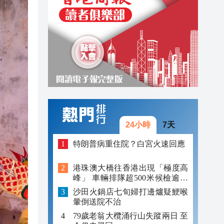
21:41
21:36
22:17
22:16
22:03
21:49
24小時
7天
21:46
特朗普病重住院？白宮火速回應
21:42
港珠澳大橋往香港出現「極度高
21:41
峰」 車輛排隊超500米候檢逾40
分鐘
沙田火鍋店七旬婦打邊爐疑鯁喉
21:36
暈倒送院不治
79歲老翁大欖涌行山失蹤兩日 至