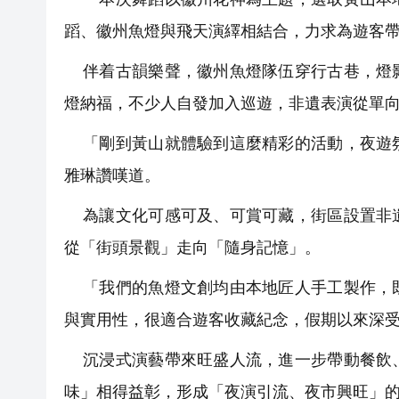
蹈、徽州魚燈與飛天演繹相結合，力求為遊客
伴着古韻樂聲，徽州魚燈隊伍穿行古巷，燈影
燈納福，不少人自發加入巡遊，非遺表演從單
「剛到黃山就體驗到這麼精彩的活動，夜遊氛
雅琳讚嘆道。
為讓文化可感可及、可賞可藏，街區設置非遺
從「街頭景觀」走向「隨身記憶」。
「我們的魚燈文創均由本地匠人手工製作，既
與實用性，很適合遊客收藏紀念，假期以來深
沉浸式演藝帶來旺盛人流，進一步帶動餐飲、
味」相得益彰，形成「夜演引流、夜市興旺」