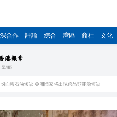
國面臨石油短缺 亞洲國家將出現跨品類能源短缺
 跳水界業內人士牽涉其中
「花」文章
敵軍襲擊」
深合作
評論
綜合
灣區
商社
文化
黃山賽區開賽
成風景線 親子游持續熱火
夜經濟」
日
星期四
開園
國面臨石油短缺 亞洲國家將出現跨品類能源短缺
 跳水界業內人士牽涉其中
「花」文章
敵軍襲擊」