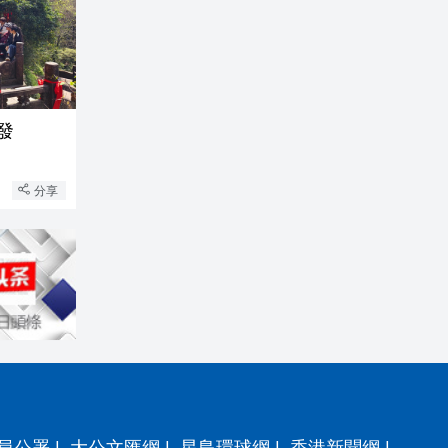
發
分享
員公署
|
大公文匯網
|
星島環球網
|
香港新聞網
|