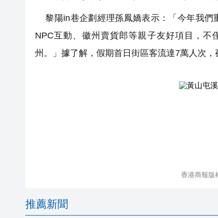
黎陽in巷企劃經理孫鳳嬌表示：「今年我們
NPC互動、徽州賣貨郎等親子友好項目，不
州。」據了解，假期首日街區客流達7萬人次，
香港商報版
推薦新聞