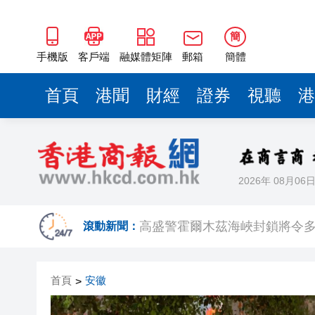
高盛警霍爾木茲海峽封鎖將令多
有片丨全紅嬋被爆遭遇集體霸凌
簡
皖黃山區：「寶藏小城」做足
手機版
客戶端
融媒體矩陣
郵箱
簡體
伊朗稱本國石油化工設施「遭
首頁
港聞
財經
證券
視聽
港
籃球少年逐夢古徽州！NYBO
黃山市徽州區：呈坎古村志願紅
黃山屯溪：沉浸式演藝激活「
2026年 08月06
皖歙縣三陽鎮老竹嶺大方茶園
高盛警霍爾木茲海峽封鎖將令多
滾動新聞：
有片丨全紅嬋被爆遭遇集體霸凌
首頁
安徽
>
皖黃山區：「寶藏小城」做足
伊朗稱本國石油化工設施「遭