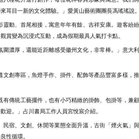
帶來耳目一新的文化體驗。」愛黃山藝術團團長馮瑤瑤說
靈動、首尾相接，寓意年年有餘、吉祥安康。遊客紛紛
向觀賞變為沉浸式互動，成為假期最具人氣打卡點。
圍濃厚，還能近距離感受徽州文化，非常棒。」意大利
文創專區，魚燈手作、掛件、配飾等產品豐富多樣，推
有傳統工藝擺件，也有小巧精緻的掛飾、包掛等，兼顧
受歡迎。」占川書局工作人員宮悅宸介紹。
民宿、文創、休閒等業態全面升溫，古街「煙火氣」與
的良性循環。