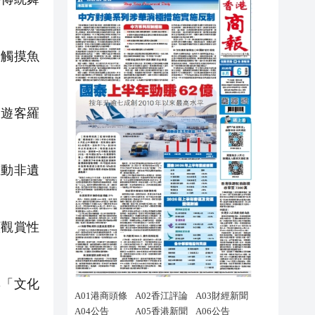
。
觸摸魚
遊客羅
動非遺
觀賞性
「文化