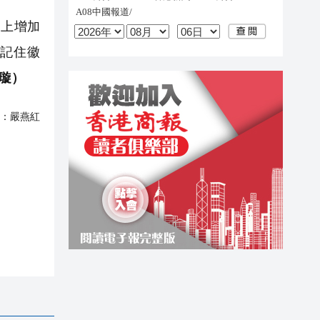
礎上增加
記住徽
汪璇）
：
嚴燕紅