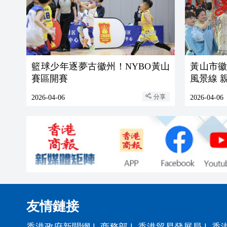
籃球少年逐夢古徽州！NYBO黃山
黃山市
賽區開賽
風景線 
分享
2026-04-06
2026-04-06
友情鏈接
香港政府新聞網
|
商務部
|
香港貿易發展局
|
香