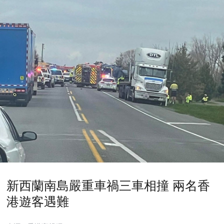
新西蘭南島嚴重車禍三車相撞 兩名香
港遊客遇難