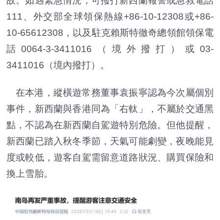
故。如遇緊急情況，可撥打新西蘭報警或急救電話
111、外交部全球領保熱線+86-10-12308或+86-
10-65612308，以及駐克賴斯特徹奇總領館領保電
話0064-3-3411016（境外撥打）或03-
3411016（境內撥打）。
在本港，縱橫遊常務董事袁振寧認為今次屬個別
事件，新西蘭與香港同為「右軚」，不屬於交通黑
點，不認為在新西蘭自駕遊特別危險。但他提醒，
新西蘭已踏入秋冬季節，天氣可能劇變，夜晚能見
度或較低，遊客自駕需留意道路狀況、購買保險和
換上雪胎。