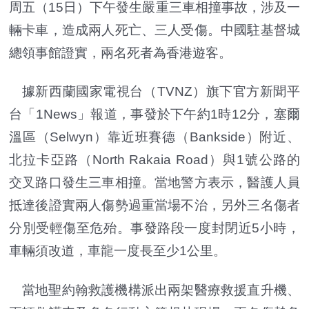
周五（15日）下午發生嚴重三車相撞事故，涉及一
輛卡車，造成兩人死亡、三人受傷。中國駐基督城
總領事館證實，兩名死者為香港遊客。
據新西蘭國家電視台（TVNZ）旗下官方新聞平
台「1News」報道，事發於下午約1時12分，塞爾
溫區（Selwyn）靠近班賽德（Bankside）附近、
北拉卡亞路（North Rakaia Road）與1號公路的
交叉路口發生三車相撞。當地警方表示，醫護人員
抵達後證實兩人傷勢過重當場不治，另外三名傷者
分別受輕傷至危殆。事發路段一度封閉近5小時，
車輛須改道，車龍一度長至少1公里。
當地聖約翰救護機構派出兩架醫療救援直升機、