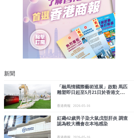
新聞
「融馬情國際藝術巡展」啟動 馬匹
雕塑即日起至5月21日於香港文化
中心展出
香港商報
2026-05-16
紅磡42歲男子染大鼠戊型肝炎 調查
認為較大機會在本地感染
香港商報
2026-05-16