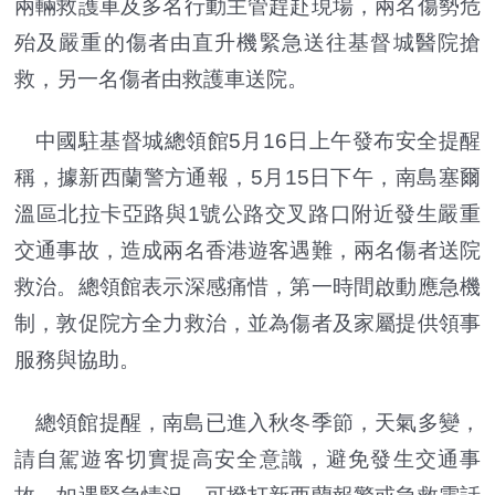
兩輛救護車及多名行動主管趕赴現場，兩名傷勢危
殆及嚴重的傷者由直升機緊急送往基督城醫院搶
救，另一名傷者由救護車送院。
中國駐基督城總領館5月16日上午發布安全提醒
稱，據新西蘭警方通報，5月15日下午，南島塞爾
溫區北拉卡亞路與1號公路交叉路口附近發生嚴重
交通事故，造成兩名香港遊客遇難，兩名傷者送院
救治。
總領館表示深感痛惜，第一時間啟動應急機
制，敦促院方全力救治，並為傷者及家屬提供領事
服務與協助。
總領館提醒，南島已進入秋冬季節，天氣多變，
請自駕遊客切實提高安全意識，避免發生交通事