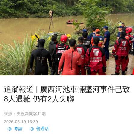
追蹤報道 | 廣西河池車輛墜河事件已致
8人遇難 仍有2人失聯
來源：央視新聞客戶端
2026-05-19 16:39