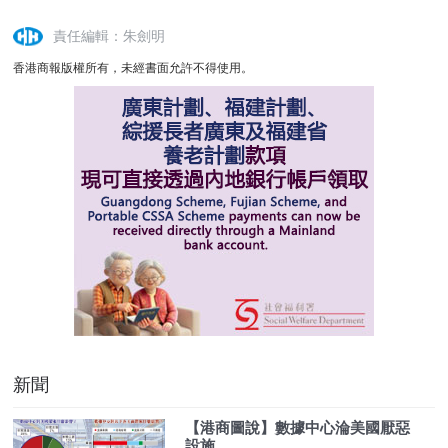
責任編輯：朱劍明
香港商報版權所有，未經書面允許不得使用。
新聞
【港商圖說】數據中心淪美國厭惡
設施