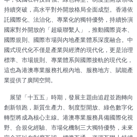
持續突破，高水平對外開放格局全面成型。香港依
託國際化、法治化、專業化的獨特優勢，持續扮演
國家對外開放的「超級聯繫人」，推動國際資本、
國際規則、國際市場與內地產業體系深度融合。中
國式現代化不僅是產業與經濟的現代化，更是治理
標準、市場規則、專業體系與國際接軌的現代化，
這也為港澳專業服務扎根內地、服務地方、賦能產
業提供了廣闊空間。
展望「十五五」時期，發展主題由追趕並跑轉向
創新領跑，新質生產力、制度型開放、綠色數字化
轉型將成為核心主線。港澳專業服務具備國際化視
野、合規化經驗、市場化機制三大獨特優勢，未來