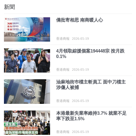
新聞
僑批寄相思 南商暖人心
香港商報
2026-05-19
4月領取綜援個案194448宗 按月跌
0.1%
香港商報
2026-05-19
油麻地街巿檔主斬員工 面中刀檔主
涉傷人被捕
香港商報
2026-05-19
本港最新失業率維持3.7% 就業不足
率下跌至1.5%
香港商報
2026-05-19