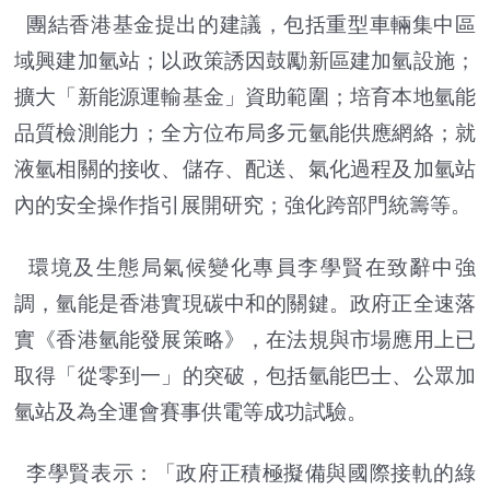
團結香港基金提出的建議，包括重型車輛集中區
域興建加氫站；以政策誘因鼓勵新區建加氫設施；
擴大「新能源運輸基金」資助範圍；培育本地氫能
品質檢測能力；全方位布局多元氫能供應網絡；就
液氫相關的接收、儲存、配送、氣化過程及加氫站
內的安全操作指引展開研究；強化跨部門統籌等。
環境及生態局氣候變化專員李學賢在致辭中強
調，氫能是香港實現碳中和的關鍵。政府正全速落
實《香港氫能發展策略》，在法規與市場應用上已
取得「從零到一」的突破，包括氫能巴士、公眾加
氫站及為全運會賽事供電等成功試驗。
李學賢表示：「政府正積極擬備與國際接軌的綠