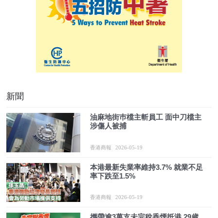
新聞
油麻地街巿檔主斬員工 面中刀檔主
涉傷人被捕
香港商報
2026-05-19
本港最新失業率維持3.7% 就業不足
率下跌至1.5%
香港商報
2026-05-19
攜帶逾3萬支未完稅香煙抵港 29歲