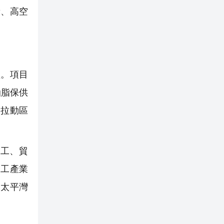
量、高空
。項目
油脂保供
，拉動區
工、貿
加工產業
連太平灣