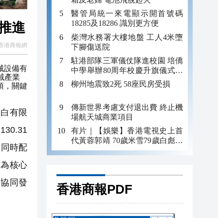
醫管局統一來電顯示開首號碼
18285及18286 識別更方便
推進
柴灣水務署大樓地盤 工人4米墮
香港商報網
下腳傷送院
駐港部隊三軍儀仗隊進校園 培僑
械設備有
中學舉辦80周年校慶升旗儀式暨
域產業
國防教育活動
柳州地震致2死 58座民房受損
頂，關鍵
傳新世界考慮支付退出費 終止機
白有限
場航天城商業項目
0.31
有片｜【娛樂】香港電視史上首
代黃蓉郭靖 70歲米雪79歲白彪再
，同時配
度同框
工為核心
鏈協同發
香港商報PDF