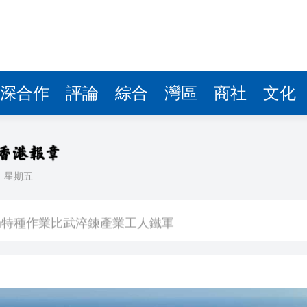
局特種作業比武淬鍊產業工人鐵軍
%
 新能源汽車股受壓
發「中國機場魅力指數」
深合作
評論
綜合
灣區
商社
文化
 上游核心零部件廠商具備優勢
機場航文旅融合出新出彩
 大連太平灣植物蛋白加工項目穩步推進
日
星期五
針對11名高官和3家政府機構
局特種作業比武淬鍊產業工人鐵軍
%
 新能源汽車股受壓
發「中國機場魅力指數」