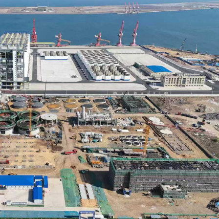
 上游核心零部件廠商具備優勢
機場航文旅融合出新出彩
 大連太平灣植物蛋白加工項目穩步推進
針對11名高官和3家政府機構
局特種作業比武淬鍊產業工人鐵軍
%
 新能源汽車股受壓
發「中國機場魅力指數」
 上游核心零部件廠商具備優勢
機場航文旅融合出新出彩