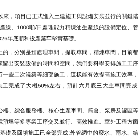
位以來，項目已正式進入土建施工與設備安裝並行的關鍵
生產線、1000噸/日處理能力精煉油生產線的設備定位、
026年底順利投產築牢堅實基礎。
的，分別是預處理車間，提取車間，精煉車間，目前都
家留出安裝設備的時間和空間，我們要科學安排施工工
行一些二次澆築等細部施工，這樣能有效提高施工效率
工完成了大概50%左右，預計六月底三大主車間完成
公樓、綜合服務樓、核心生產車間、筒倉、泵房及罐區
電預埋等多專業工序交叉並行、高效推進。室外工程方
橋基礎及回填施工已全部完成;外管網中的廢水、雨水、