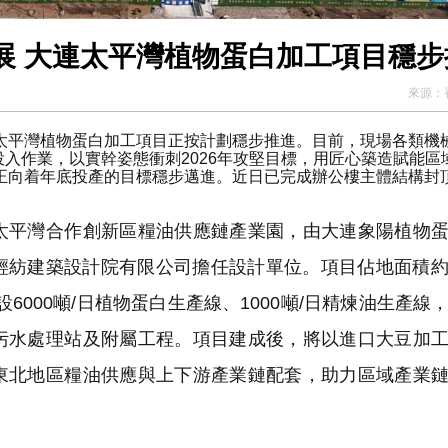
展 大連太平灣植物蛋白加工項目穩步
來源：
平灣植物蛋白加工項目正按計劃穩步推進。目前，現場各類機
投入作業，以實幹姿態衝刺2026年攻堅目標，用匠心築造賦能區
正向着年底投產的目標穩步邁進。近日已完成辦公樓主體結構封
平灣合作創新區糧油供應鏈產業園，由大連象陽植物蛋
紡建築設計院有限公司擔任設計單位。項目佔地面積約13
建設6000噸/日植物蛋白生產線、1000噸/日精煉油生產線
污水處理站及附屬工程。項目建成後，將以進口大豆加
東北地區糧油供應與上下游產業鏈配套，助力區域產業