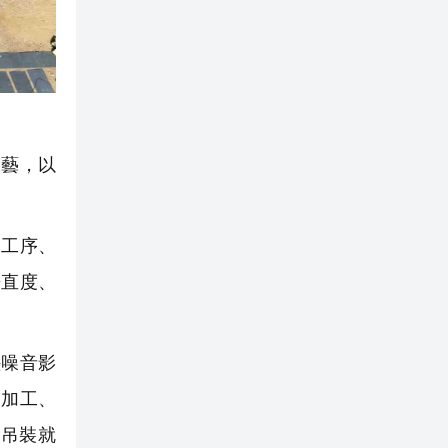
藝，以
工序、
垂直度、
噪音影
、加工、
吊裝就