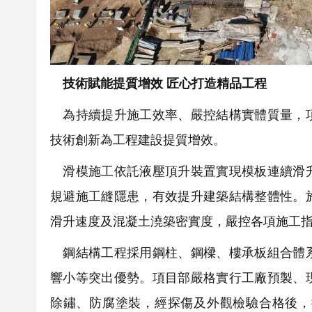
技術賦能提質增效 匠心打造精品工程
為持續提升施工效率、嚴控結構實體質量，項
技術創新為工程建設提質增效。
滑模施工依託液壓頂升裝置實現模板連續滑升
規避施工縫隱患，有效提升建築結構整體性。
滑升速度及混凝土澆築密實度，嚴控各項施工
鋼結構工程採用鋼柱、鋼樑、樓承板組合體系
響小等突出優勢。項目部嚴格實行工廠預製、
除鏽、防腐塗裝，經探傷及外觀檢驗合格後，