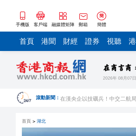
在漢央企以技礪兵！中交二航
4月港按揭合約5598宗按月升52
簡
【收市盤點】港股全日升122點
手機版
客戶端
融媒體矩陣
郵箱
簡體
穗白雲機場舉辦會員盛典，首
首頁
港聞
財經
證券
視聽
港
瑞銀：人型機器人仍處早期階段
中國旅遊日在廣州啟幕，白雲
在漢央企匠心築造賦能區域發展
2026年 08月07
美國再對古巴揮舞「制裁大棒」 
在漢央企以技礪兵！中交二航
滾動新聞：
4月港按揭合約5598宗按月升52
首頁
湖北
>
【收市盤點】港股全日升122點
穗白雲機場舉辦會員盛典，首