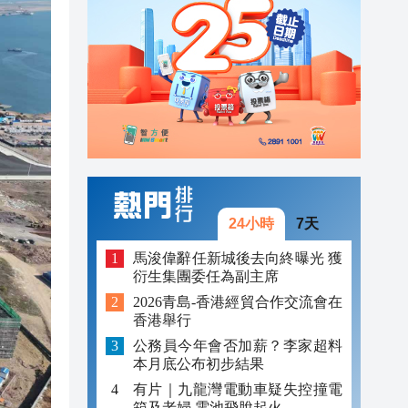
16:54
16:48
17:03
17:03
17:02
17:00
24小時
7天
16:57
馬浚偉辭任新城後去向終曝光 獲
衍生集團委任為副主席
16:55
2026青島-香港經貿合作交流會在
香港舉行
16:54
公務員今年會否加薪？李家超料
16:48
本月底公布初步結果
有片｜九龍灣電動車疑失控撞電
箱及老婦 電池飛脫起火