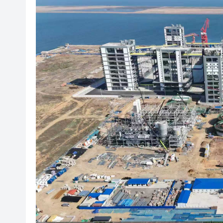
瑞銀：人型機器人仍處早期階段
中國旅遊日在廣州啟幕，白雲
在漢央企匠心築造賦能區域發展
美國再對古巴揮舞「制裁大棒」 
在漢央企以技礪兵！中交二航
4月港按揭合約5598宗按月升52
【收市盤點】港股全日升122點
穗白雲機場舉辦會員盛典，首
瑞銀：人型機器人仍處早期階段
中國旅遊日在廣州啟幕，白雲