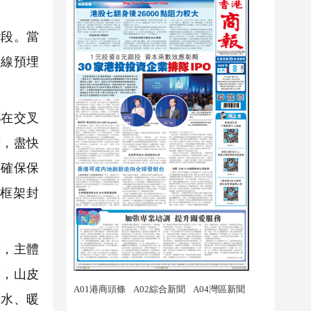
階段。當
管線預埋
在交叉
序，盡快
，確保保
框架封
等，主體
面，山皮
給水、暖