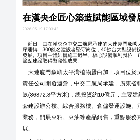
在漢央企匠心築造賦能區域發
2026-05-19 17:03:42
近日，由在漢央企中交二航局承建的大連廈門象嶼太
序運轉，300餘名建設者堅守崗位，40餘台大型設備
發展。項目主體結構施工過半、核心設備順利就位，
節點建設取得階段性成果。
大連廈門象嶼太平灣植物蛋白加工項目位於太
責任公司開發運營，中交二航局承建，廣東省輕
畝(86872.8平方米)，總投資約10億元，主要
套建設辦公樓、綜合服務樓、倉儲發運設施、
業務，開展豆粕、豆油等產品銷售，重點服務
展。