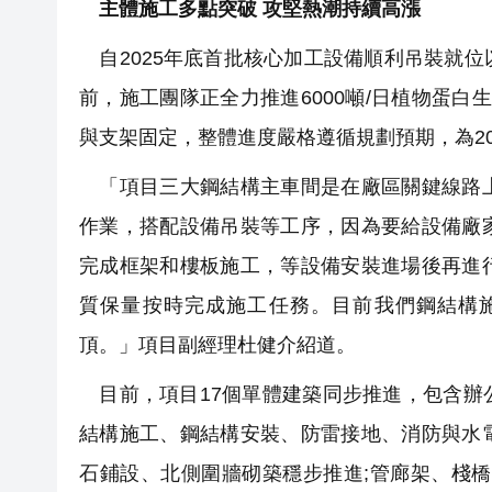
主體施工多點突破 攻堅熱潮持續高漲
自2025年底首批核心加工設備順利吊裝就
前，施工團隊正全力推進6000噸/日植物蛋白
與支架固定，整體進度嚴格遵循規劃預期，為2
「項目三大鋼結構主車間是在廠區關鍵線路上
作業，搭配設備吊裝等工序，因為要給設備廠
完成框架和樓板施工，等設備安裝進場後再進
質保量按時完成施工任務。目前我們鋼結構施
頂。」項目副經理杜健介紹道。
目前，項目17個單體建築同步推進，包含辦
結構施工、鋼結構安裝、防雷接地、消防與水
石鋪設、北側圍牆砌築穩步推進;管廊架、棧