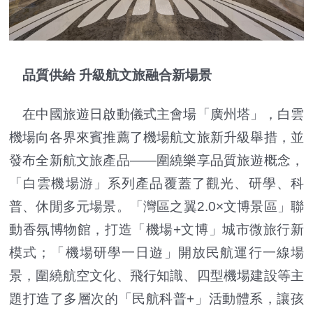
品質供給 升級航文旅融合新場景
在中國旅遊日啟動儀式主會場「廣州塔」，白雲
機場向各界來賓推薦了機場航文旅新升級舉措，並
發布全新航文旅產品——圍繞樂享品質旅遊概念，
「白雲機場游」系列產品覆蓋了觀光、研學、科
普、休閒多元場景。「灣區之翼2.0×文博景區」聯
動香氛博物館，打造「機場+文博」城市微旅行新
模式；「機場研學一日遊」開放民航運行一線場
景，圍繞航空文化、飛行知識、四型機場建設等主
題打造了多層次的「民航科普+」活動體系，讓孩