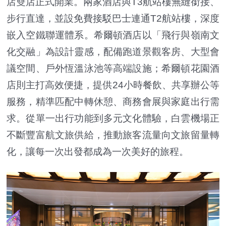
店雙店正式開業。兩家酒店與T3航站樓無縫銜接、
步行直達，並設免費接駁巴士連通T2航站樓，深度
嵌入空鐵聯運體系。希爾頓酒店以「飛行與嶺南文
化交融」為設計靈感，配備跑道景觀客房、大型會
議空間、戶外恆溫泳池等高端設施；希爾頓花園酒
店則主打高效便捷，提供24小時餐飲、共享辦公等
服務，精準匹配中轉休憩、商務會展與家庭出行需
求。從單一出行功能到多元文化體驗，白雲機場正
不斷豐富航文旅供給，推動旅客流量向文旅留量轉
化，讓每一次出發都成為一次美好的旅程。