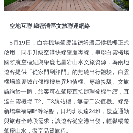
空地互聯 織密灣區文旅聯運網絡
5月19日，白雲機場肇慶溫德姆酒店候機樓正式
啟用，同步升級空港快線肇慶專線，串聯白雲機場
國際航空樞紐與肇慶七星岩山水文旅資源，為兩地
遊客提供「從家門到艙門」的無縫出行體驗。白雲
機場肇慶城市候機樓集異地值機、專線接駁、文旅
諮詢於一體，旅客可在肇慶直接辦理登機手續，直
達白雲機場 T2、T3航站樓，無需二次值機。線路
新增幸福湖畔等站點，日均班次達24班，覆蓋通勤
與旅遊全時段需求；讓遊客從空港出發，輕鬆暢遊
肇慶山水，盡享品質旅程。