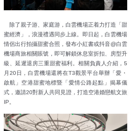
除了親子游、家庭游，白雲機場正着力打造「甜
蜜經濟」，浪漫禮遇同步上線。即日起，白雲機場
情侶出行拍攝甜蜜合照，發布小紅書或抖音@白雲
機場商旅相關賬號，即可解鎖休息室折扣、房型升
級、延遲退房三重甜蜜福利。相關負責人介紹，5
月20日，白雲機場還將在T3觀景平台舉辦「愛・
啟航」空港甜蜜地標暨「愛情公路起點」揭幕儀
式，邀請20對新人共同見證，打造空港婚戀航文旅
IP。