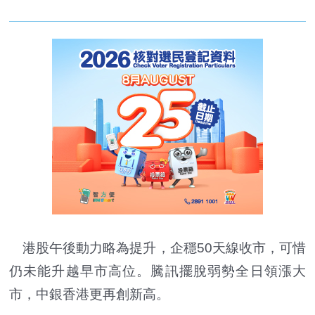
港股午後動力略為提升，企穩50天線收市，可惜
仍未能升越早市高位。騰訊擺脫弱勢全日領漲大
市，中銀香港更再創新高。