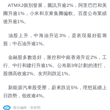
ATMXJ個別發展，騰訊升逾2%，阿里巴巴和美
團升逾1%，小米和京東集團偏軟。百度公布業績
後升逾1%。
油股上升，中海油升近3%，是表現最好藍籌
股；中石油升逾1%。
金融股多數造好，滙控和中銀香港升近2%，工
行、中行和建行升逾1%。公布新3年計劃的渣打，
股價高收逾2%。友邦則跌近1%。
新能源汽車股受壓，蔚來跌近5%，理想延續上
日跌勢，低收逾4%。
責任編輯：朱劍明