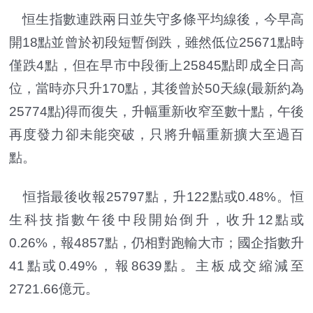
恒生指數連跌兩日並失守多條平均線後，今早高
開18點並曾於初段短暫倒跌，雖然低位25671點時
僅跌4點，但在早市中段衝上25845點即成全日高
位，當時亦只升170點，其後曾於50天線(最新約為
25774點)得而復失，升幅重新收窄至數十點，午後
再度發力卻未能突破，只將升幅重新擴大至過百
點。
恒指最後收報25797點，升122點或0.48%。恒
生科技指數午後中段開始倒升，收升12點或
0.26%，報4857點，仍相對跑輸大市；國企指數升
41點或0.49%，報8639點。主板成交縮減至
2721.66億元。