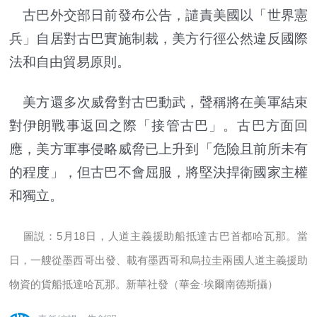
古巴外交部日前發布公告，譴責美國以「世界憲
兵」自居對古巴實施制裁，美方行徑公然違反國際
法和自由貿易原則。
美方還多次威脅對古巴動武，聲稱將在美軍結束
對伊朗戰事返回之際「接管古巴」。古巴方面回
應，美方軍事侵略威脅已上升到「危險且前所未有
的程度」，但古巴不會屈服，將堅決捍衛國家主權
和獨立。
圖説：5月18日，人道主義援助船抵達古巴首都哈瓦那。當
日，一艘從墨西哥出發、載有墨西哥和烏拉圭兩國人道主義援助
物資的貨船抵達哈瓦那。新華社發（華金·埃爾南德斯攝）