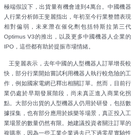
極端假設下，出貨量有機會達到
4
萬台。中國機器
人行業分析師王斐麗指出，年初至今行業整體表現
相對偏弱，未來潛在催化劑包括特斯拉第三代
Optimus V3
的推出，以及更多中國機器人企業的
IPO
，這些都有助於提振市場情緒。
王斐麗表示，去年中國的人型機器人訂單增長較
快，部分行業開始嘗試利用機器人執行較危險的工
作，例如國家電網已釋出相關訂單。然而，目前行
業仍處於早期發展階段，尚未真正進入商業化拐
點。大部分出貨的人型機器人仍用於研發，包括數
據採集，也有部分應用於娛樂等場景，真正投入工
業場景的數量仍然有限。她建議投資者關注訂單的
複購率，因為一些工業企業過去已下過零星實驗性