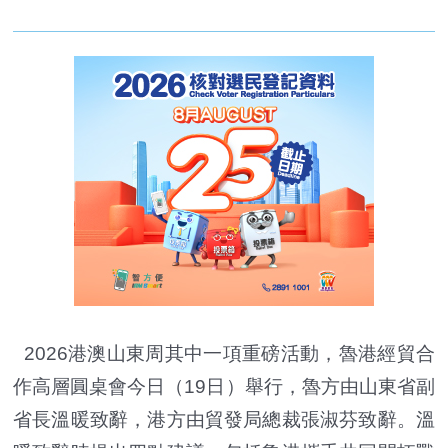
2026港澳山東周其中一項重磅活動，魯港經貿合
作高層圓桌會今日（19日）舉行，魯方由山東省副
省長溫暖致辭，港方由貿發局總裁張淑芬致辭。溫