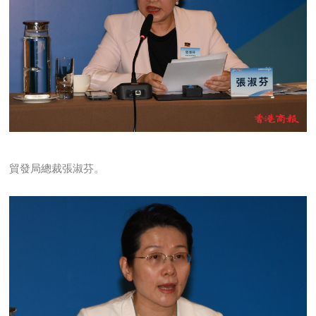
貿發局總裁張淑芬。