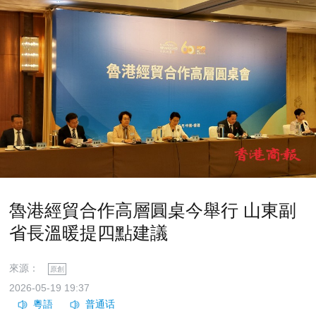
魯港經貿合作高層圓桌今舉行 山東副
省長溫暖提四點建議
來源：
原創
2026-05-19 19:37