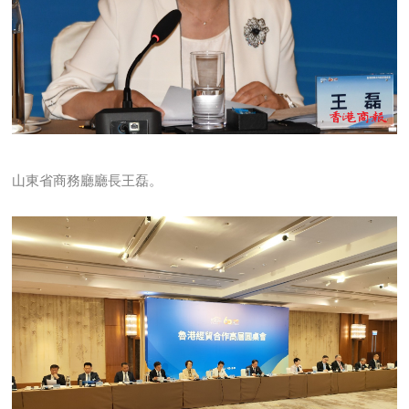
山東省商務廳廳長王磊。