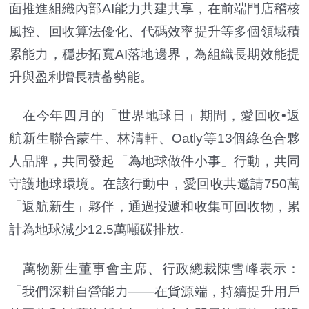
面推進組織內部AI能力共建共享，在前端門店稽核
風控、回收算法優化、代碼效率提升等多個領域積
累能力，穩步拓寬AI落地邊界，為組織長期效能提
升與盈利增長積蓄勢能。
在今年四月的「世界地球日」期間，愛回收•返
航新生聯合蒙牛、林清軒、Oatly等13個綠色合夥
人品牌，共同發起「為地球做件小事」行動，共同
守護地球環境。在該行動中，愛回收共邀請750萬
「返航新生」夥伴，通過投遞和收集可回收物，累
計為地球減少12.5萬噸碳排放。
萬物新生董事會主席、行政總裁陳雪峰表示：
「我們深耕自營能力——在貨源端，持續提升用戶