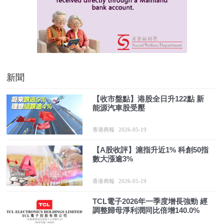
新聞
【收市盤點】港股全日升122點 新
能源汽車股受壓
香港商報
2026-05-19
【A股收評】滬指升近1% 科創50指
數大漲逾3%
香港商報
2026-05-19
TCL電子2026年一季度增長強勁 經
調整歸母淨利潤同比倍增140.0%