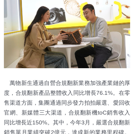
萬物新生通過自營合規翻新業務加強產業鏈的厚
度，合規翻新產品整體收入同比增長76.1%。在零
售渠道方面，集團通過同步發力拍拍嚴選、愛回收
官網、新媒體三大渠道，合規翻新機toC銷售收入
同比增長近150%。其中，今年3月，嚴選合規翻新
銷售單月業績突破2億元，達成新的業務里程碑。