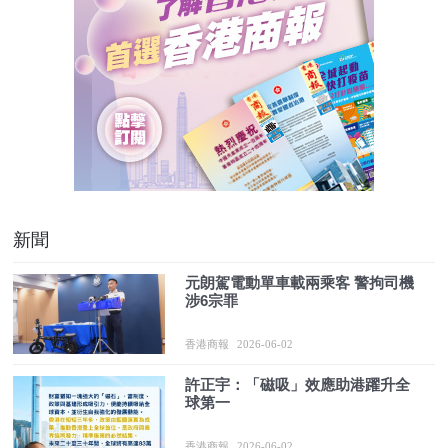
新聞
元朗駕電動單車載兩乘客 警拘司機
涉6宗罪
香港商報
2026-06-02
許正宇：「磁吸」效應助港躍升全
球第一
香港商報
2026-06-02