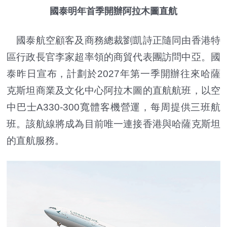
國泰明年首季開辦阿拉木圖直航
國泰航空顧客及商務總裁劉凱詩正隨同由香港特
區行政長官李家超率領的商貿代表團訪問中亞。國
泰昨日宣布，計劃於2027年第一季開辦往來哈薩
克斯坦商業及文化中心阿拉木圖的直航航班，以空
中巴士A330-300寬體客機營運，每周提供三班航
班。該航線將成為目前唯一連接香港與哈薩克斯坦
的直航服務。