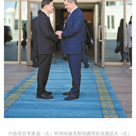
行政長官李家超（左）昨與哈薩克斯坦總理別克捷諾夫（右）