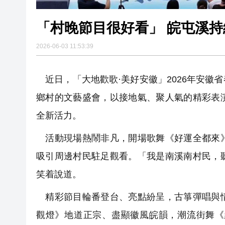
「村晚節目很好看」 皖屯溪
2026-06-03 11:53:39
近日，「大地歡歌·美好安徽」2026年安徽
鄉村的文藝盛會，以接地氣、聚人氣的精彩表
全新活力。
活動現場熱鬧非凡，開場歌舞《好運全都來》
吸引周邊村民駐足觀看。「我是南溪南村民，
笑着說道。
精彩節目輪番登台、亮點紛呈，古箏彈唱與情
觀燈》地道正宗、盡顯徽風皖韻，潮流街舞《