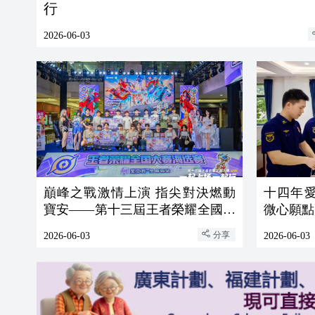
行
2026-06-03
巔峰之戰激情上演 指尖對決燃動
十四年愛心
寶安——第十三屆王者榮耀全國大
微心願點
賽海選賽深圳「寶體杯」站（夏季
分享
2026-06-03
2026-06-03
賽）圓滿落幕