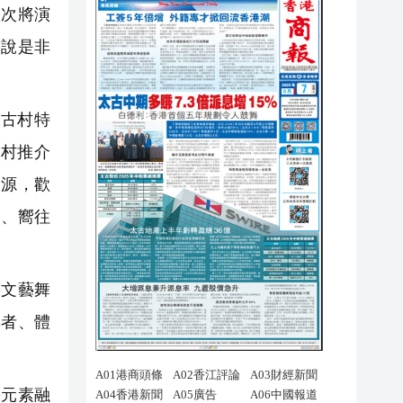
次次將演
來說是非
古村特
村推介
資源，歡
力、嚮往
文藝舞
與者、體
元素融