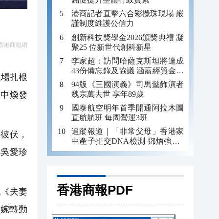
港商記者直擊六合彩攪珠現場 嚴
謹制度維護公信力
創新科技獎學金2026頒獎典禮 凝
香港商報網
聚25 位新世代創科新星
李家超：訪問哈薩克斯坦將達成
43份備忘錄及協議 涵蓋經貿金融
這場扎根
及科技教育等
94版《三國演義》司馬懿飾演者
魏宗萬去世 享年89歲
語中煥發
國泰航空明年首季開通阿拉木圖
直航航班 每周營運3班
追蹤報道｜「非常父母」香港家
彼伏，
中產子拒交DNA檢測 鄧炳強：2
人涉疏忽照顧被捕
民吳愛珍
香港商報PDF
《夫妻
婉轉動