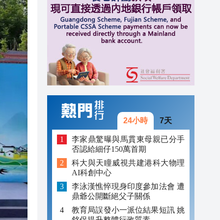
11:42
11:33
11:57
11:55
11:54
11:53
24小時
7天
11:49
李家鼎驚曝與馬貫東母親已分手
否認給細仔150萬首期
11:46
科大與天瞳威視共建港科大物理
AI科創中心
11:42
李泳漢憔悴現身印度參加法會 遭
11:33
鼎爺公開斷絕父子關係
教育局誤發小一派位結果短訊 姚
銘促提升整體行政質素