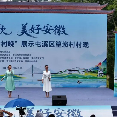
4%，站上4200點
位國際學生在休寧沉浸「村游」樂陶陶
之緣
區「香榧之鄉」辦起「小楊夜校」
續做優「四季村晚」群眾文化品牌
股135美元擬募資750億美元
模型價格 最高降幅達97.5%
4%，站上4200點