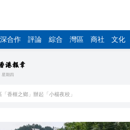
區「香榧之鄉」辦起「小楊夜校」
續做優「四季村晚」群眾文化品牌
股135美元擬募資750億美元
模型價格 最高降幅達97.5%
深合作
評論
綜合
灣區
商社
文化
4%，站上4200點
位國際學生在休寧沉浸「村游」樂陶陶
日
星期四
之緣
區「香榧之鄉」辦起「小楊夜校」
續做優「四季村晚」群眾文化品牌
股135美元擬募資750億美元
模型價格 最高降幅達97.5%