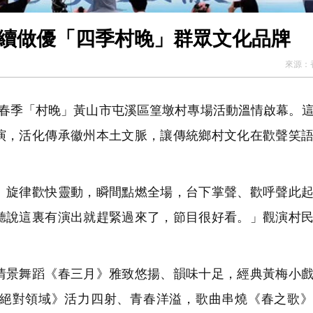
持續做優「四季村晚」群眾文化品牌
來源：
省春季「村晚」黃山市屯溪區篁墩村專場活動溫情啟幕。
演，活化傳承徽州本土文脈，讓傳統鄉村文化在歡聲笑
旋律歡快靈動，瞬間點燃全場，台下掌聲、歡呼聲此起
聽說這裏有演出就趕緊過來了，節目很好看。」觀演村
景舞蹈《春三月》雅致悠揚、韻味十足，經典黃梅小戲
絕對領域》活力四射、青春洋溢，歌曲串燒《春之歌》