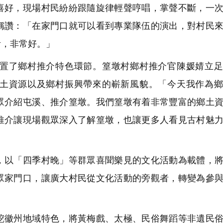
喜好，現場村民紛紛跟隨旋律輕聲哼唱，掌聲不斷，一
稱讚：「在家門口就可以看到專業隊伍的演出，對村民
活，非常好。」
置了鄉村推介特色環節。篁墩村鄉村推介官陳媛婧立足
土資源以及鄉村振興帶來的嶄新風貌。「今天我作為鄉
眾介紹屯溪、推介篁墩。我們篁墩有着非常豐富的鄉土
推介讓現場觀眾深入了解篁墩，也讓更多人看見古村魅
以「四季村晚」等群眾喜聞樂見的文化活動為載體，將
眾家門口，讓廣大村民從文化活動的旁觀者，轉變為參
徽州地域特色，將黃梅戲、太極、民俗舞蹈等非遺民俗