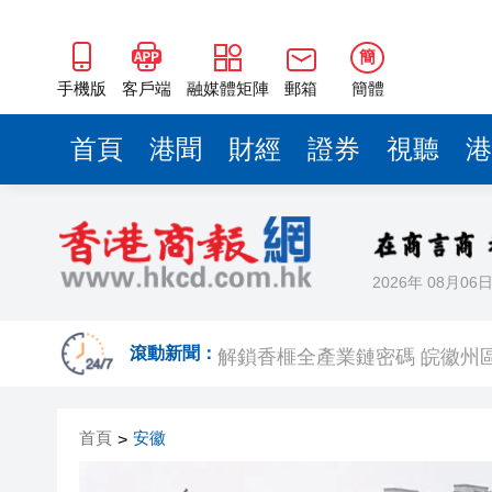
解鎖香榧全產業鏈密碼 皖徽州
「村晚節目很好看」 皖屯溪持
簡
有片丨SpaceX預計下周上市 每
手機版
客戶端
融媒體矩陣
郵箱
簡體
騰訊雲大削DeepSeek-V4系列
首頁
港聞
財經
證券
視聽
港
【A股午評】創業板指半日大漲近
首鋼朗澤港股首掛高開逾九成
探訪徽開古道體驗手工採茶 百
2026年 08月06
皖休寧縣：以開放之姿 結國際
解鎖香榧全產業鏈密碼 皖徽州
滾動新聞：
「村晚節目很好看」 皖屯溪持
首頁
安徽
>
有片丨SpaceX預計下周上市 每
騰訊雲大削DeepSeek-V4系列