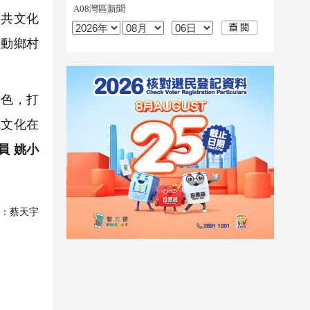
公共文化
推動鄉村
色，打
統文化在
員 姚小
：
蔡天宇