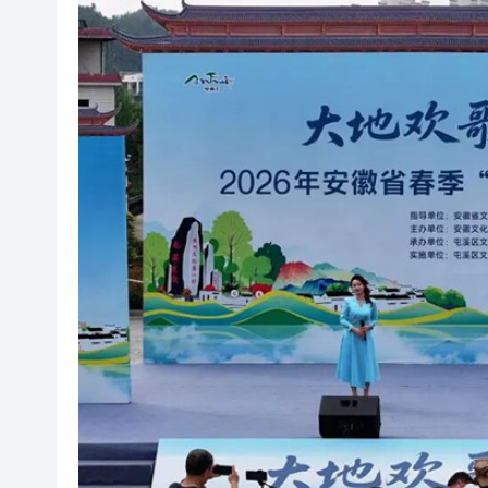
【A股午評】創業板指半日大漲近
首鋼朗澤港股首掛高開逾九成
探訪徽開古道體驗手工採茶 百
皖休寧縣：以開放之姿 結國際
解鎖香榧全產業鏈密碼 皖徽州
「村晚節目很好看」 皖屯溪持
有片丨SpaceX預計下周上市 每
騰訊雲大削DeepSeek-V4系列
【A股午評】創業板指半日大漲近
首鋼朗澤港股首掛高開逾九成