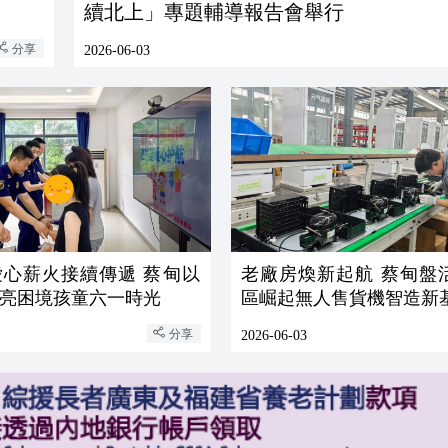
續北上」專題輔導報告會舉行
分享
2026-06-03
薪火接續傳遞 蔡甸以
老廠房煥新起航 蔡甸盤活閒置廠
亮困境孩童六一時光
區崛起無人售貨機智造新
分享
2026-06-03