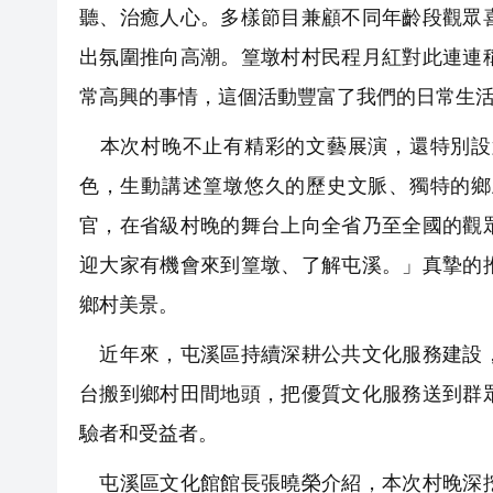
聽、治癒人心。多樣節目兼顧不同年齡段觀眾
出氛圍推向高潮。篁墩村村民程月紅對此連連
常高興的事情，這個活動豐富了我們的日常生
本次村晚不止有精彩的文藝展演，還特別設
色，生動講述篁墩悠久的歷史文脈、獨特的鄉
官，在省級村晚的舞台上向全省乃至全國的觀
迎大家有機會來到篁墩、了解屯溪。」真摯的
鄉村美景。
近年來，屯溪區持續深耕公共文化服務建設，
台搬到鄉村田間地頭，把優質文化服務送到群
驗者和受益者。
屯溪區文化館館長張曉榮介紹，本次村晚深挖