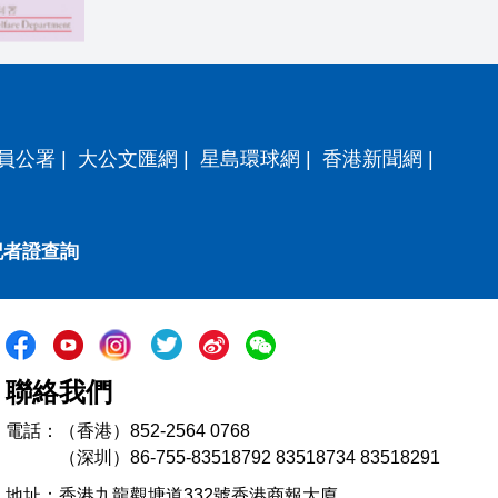
員公署
|
大公文匯網
|
星島環球網
|
香港新聞網
|
記者證查詢
聯絡我們
電話：（香港）852-2564 0768
（深圳）86-755-83518792 83518734 83518291
地址：香港九龍觀塘道332號香港商報大廈