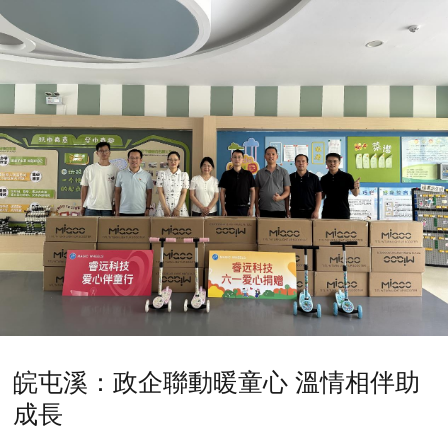
皖屯溪：政企聯動暖童心 溫情相伴助
成長