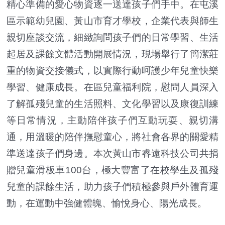
精心準備的愛心物資逐一送達孩子們手中。在屯溪
區示範幼兒園、黃山市育才學校，企業代表與師生
親切座談交流，細緻詢問孩子們的日常學習、生活
起居及課餘文體活動開展情況，現場舉行了簡潔莊
重的物資交接儀式，以實際行動呵護少年兒童快樂
學習、健康成長。在區兒童福利院，慰問人員深入
了解孤殘兒童的生活照料、文化學習以及康復訓練
等日常情況，主動陪伴孩子們互動玩耍、親切溝
通，用溫暖的陪伴撫慰童心，將社會各界的關愛精
準送達孩子們身邊。本次黃山市睿遠科技公司共捐
贈兒童滑板車100台，極大豐富了在校學生及孤殘
兒童的課餘生活，助力孩子們積極參與戶外體育運
動，在運動中強健體魄、愉悅身心、陽光成長。