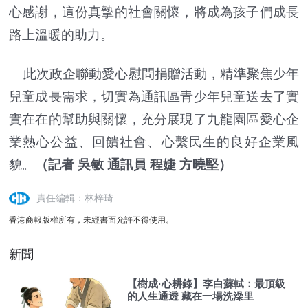
心感謝，這份真摯的社會關懷，將成為孩子們成長
路上溫暖的助力。
此次政企聯動愛心慰問捐贈活動，精準聚焦少年
兒童成長需求，切實為通訊區青少年兒童送去了實
實在在的幫助與關懷，充分展現了九龍園區愛心企
業熱心公益、回饋社會、心繫民生的良好企業風
貌。
（記者 吳敏 通訊員 程婕 方曉堅）
責任編輯：林梓琦
香港商報版權所有，未經書面允許不得使用。
新聞
【樹成·心耕錄】李白蘇軾：最頂級
的人生通透 藏在一場洗澡里