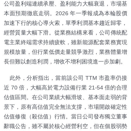
公司盈利端連續承壓、盈利能力大幅衰退，市場基
本面預期徹底走弱。2026 年一季報成為本輪股價
加速下行的核心導火索，單季利潤基本趨近歸零，
經營質量大幅下滑。從業務結構來看，公司傳統配
電主業終端需求持續疲軟，雖新能源配套業務實現
規模放量，但行業低價走量競爭激烈，業務體量增
長但難以創造利潤，增收不增利困境進一步加劇。
此外，分析指出，當前該公司 TTM 市盈率仍接
近 70 倍，大幅高於電力設備行業 21-54 倍的合理
估值區間。在公司業績大幅滑坡、基本面走弱的背
景下，原有高估值完全無法支撐，市場開啟確定性
估值修復（殺估值）行情。當日公司發布獨立董事
辭職公告，雖不屬於核心經營利空，但在個股弱勢