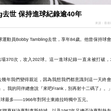
ing去世 保持進球紀錄逾40年
來源：
香港
員Bobby Tambling去世，享年84歲。他曾保持球
路士出場370次，攻入202球。這一進球紀錄一直未被打破，2
：「過去幾年我們變得親近，因為我想我們都意識到這一天終
』。我的同伴總會說『來吧Frank，別再射十二碼了』。
進球最多——1966年對阿士東維拉時獨中五元。
965年聯賽杯決賽對李斯特城，以及1967年足總盃決賽對熱