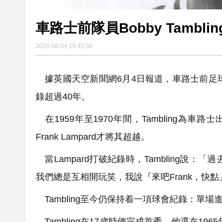
車路士前隊員Bobby Tambl
2026-06-04 15:45:56
據英國天空新聞網6月4日報道，車路士前足球運動
錄超過40年。
在1959年至1970年間，Tambling為車
Frank Lampard才將其超越。
當Lampard打破紀錄時，Tambling說
我們總是互相開玩笑，我說『來吧Frank，快點
Tambling至今仍保持着一項球會紀錄：單場
Tambling在17歲時便完成首秀，他還在1