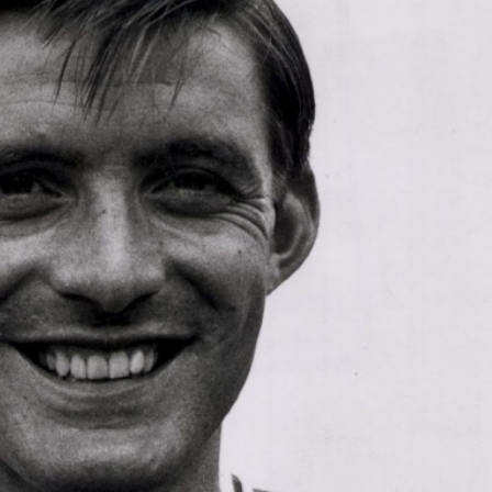
續在黎地面行動
啤酒紅火助陣
全市場超4100隻個股下挫
業精英挑戰賽一等獎 酉芯藤茶香飄校園
簽11226套
減逾8%
花都區人工智能產業促進中心揭牌
京直接談判
續在黎地面行動
啤酒紅火助陣