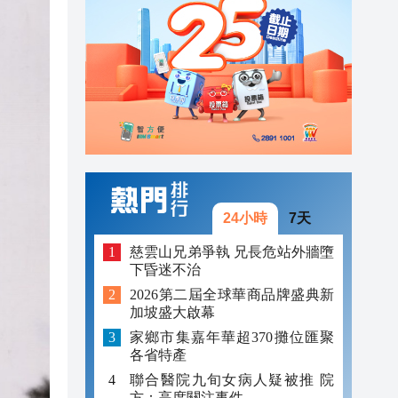
16:37
16:34
16:53
16:53
16:46
16:45
24小時
7天
16:43
慈雲山兄弟爭執 兄長危站外牆墮
下昏迷不治
16:41
2026第二屆全球華商品牌盛典新
加坡盛大啟幕
16:37
家鄉市集嘉年華超370攤位匯聚
16:34
各省特產
聯合醫院九旬女病人疑被推 院
方：高度關注事件