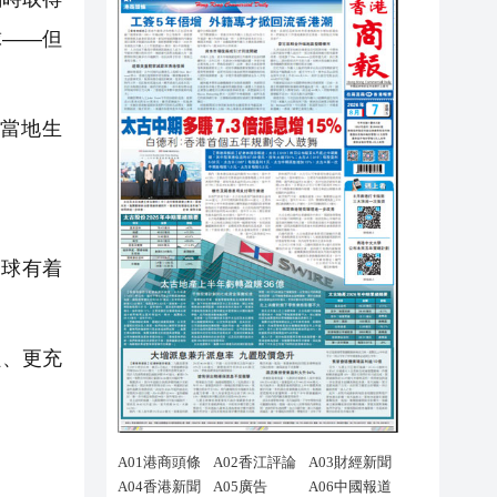
球——但
在當地生
足球有着
良、更充