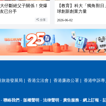
與大仔斷絕父子關係！突爆
【教育】科大「獨角獸日
友已分手
球創新創業力量
分享
2026-06-02
港旅遊發展局
|
香港立法會
|
香港廉政公署
|
香港申訴專
-
聯絡我們
-
版權聲明
-
法律聲明
-
廣告服務
-
網上訂報
-