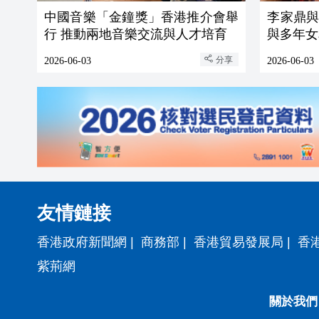
中國音樂「金鐘獎」香港推介會舉
李家鼎
行 推動兩地音樂交流與人才培育
與多年女
分享
2026-06-03
2026-06-03
友情鏈接
香港政府新聞網
|
商務部
|
香港貿易發展局
|
香
紫荊網
關於我們