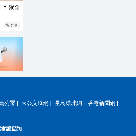
」匯聚全
分享
員公署
|
大公文匯網
|
星島環球網
|
香港新聞網
|
記者證查詢