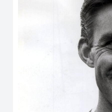
以色列防長：以軍現階段將繼
第四屆家鄉市集炎夏送爽 青島
【A股收評】三大指數集體下挫 
「誰來藤」團隊斬獲全國高校商
深圳樓市持續升溫 新政滿月住宅網
5月一手交投錄2018宗 全港貨尾
錨定「AI+製造」核心賽道，
有片丨澤連斯基稱願即刻與普
以色列防長：以軍現階段將繼
第四屆家鄉市集炎夏送爽 青島