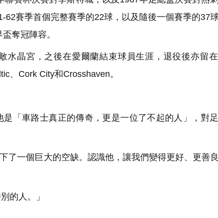
961-62賽季首個完整賽季的22球，以及隨後一個賽季的37
界盃奪冠陣容。
市宿敵水晶宮，之後在愛爾蘭結束球員生涯，退役後亦留
Cork City和Crosshaven。
形容他是「車路士真正的傳奇，更是一位了不起的人」，對
留下了一個巨大的空缺。認識他，讓我們變得更好、更善
別的人。」