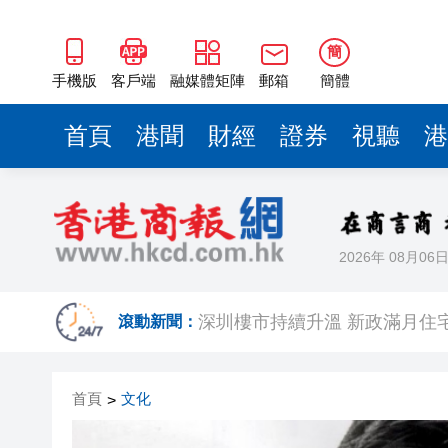
深圳樓市持續升溫 新政滿月住宅網
5月一手交投錄2018宗 全港貨尾
簡
錨定「AI+製造」核心賽道，
手機版
客戶端
融媒體矩陣
郵箱
簡體
有片丨澤連斯基稱願即刻與普
首頁
港聞
財經
證券
視聽
港
以色列防長：以軍現階段將繼
第四屆家鄉市集炎夏送爽 青島
【A股收評】三大指數集體下挫 
2026年 08月06
「誰來藤」團隊斬獲全國高校商
深圳樓市持續升溫 新政滿月住宅網
滾動新聞：
5月一手交投錄2018宗 全港貨尾
首頁
文化
>
錨定「AI+製造」核心賽道，
有片丨澤連斯基稱願即刻與普