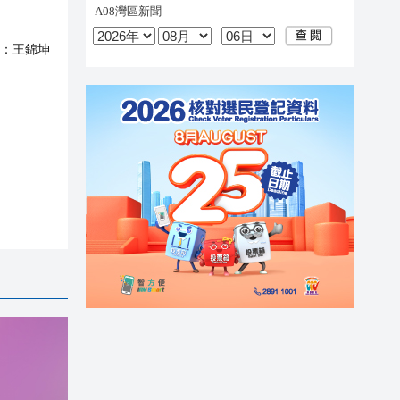
：
王錦坤