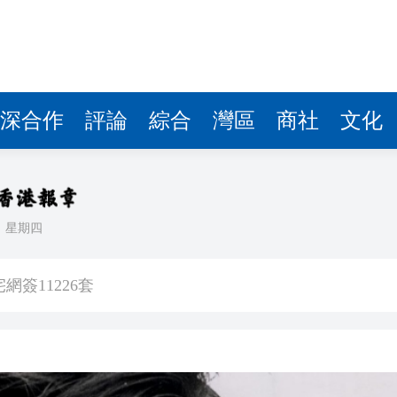
簽11226套
減逾8%
花都區人工智能產業促進中心揭牌
京直接談判
深合作
評論
綜合
灣區
商社
文化
續在黎地面行動
啤酒紅火助陣
全市場超4100隻個股下挫
日
星期四
業精英挑戰賽一等獎 酉芯藤茶香飄校園
簽11226套
減逾8%
花都區人工智能產業促進中心揭牌
京直接談判