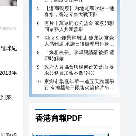
【港商觀察】內地電商吹皺一池
春水，香港零售大戰正酣
有片丨萬眾同心公益金 家燕姐聯
商報網綜合
同眾藝人共襄善舉
King Sir鍾景輝離世 徒弟謝君豪
大感難過 承諾日後處理恩師身後
會進球紀
事
「爆粗校長」李卓興請辭被拒 遭
即時解僱
政府人員協會與楊何蓓茵會面 要
013年
求公務員加薪不低於4%
家鄉市集嘉年華一連五天維園舉
行 有攤檔每日限售火箭碎片吊咀
吸客
會到來。
」
香港商報PDF
刺時取得