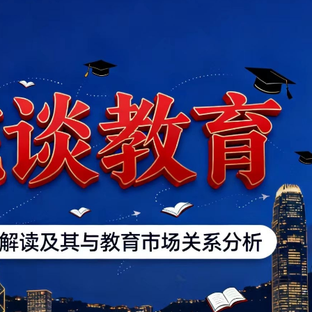
精彩等您來體驗
動高質量Token服務能力攀登計劃
導向：融入科技前沿動態
生劉健恆：營商環境仍審慎
份單日大跌8.8%
創新低 人口連續第19年自然減少
州地鐵連簽多份海外戰略合作協議
遺雅宴 以美食重新演繹非遺文化
精彩等您來體驗
動高質量Token服務能力攀登計劃