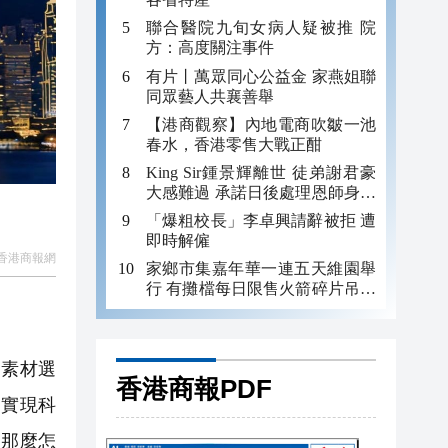
聯合醫院九旬女病人疑被推 院
方：高度關注事件
有片丨萬眾同心公益金 家燕姐聯
同眾藝人共襄善舉
【港商觀察】內地電商吹皺一池
春水，香港零售大戰正酣
King Sir鍾景輝離世 徒弟謝君豪
大感難過 承諾日後處理恩師身後
事
「爆粗校長」李卓興請辭被拒 遭
即時解僱
香港商報網
家鄉市集嘉年華一連五天維園舉
行 有攤檔每日限售火箭碎片吊咀
吸客
。
和素材選
香港商報PDF
，實現科
。那麼怎