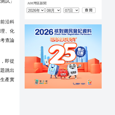
能測試」
前沿科
地理、化
，考查論
，即從
命題跳出
生產實