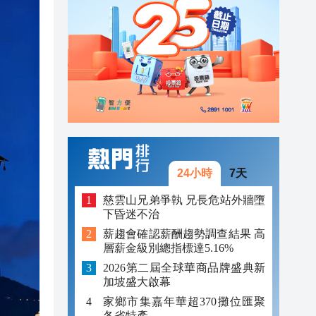
15:15
15:07
15:33
15:31
15:27
15:21
24小時
7天
15:19
慈雲山兄弟爭執 兄長危站外牆墮
下昏迷不治
15:16
薪趨會確認薪酬趨勢調查結果 高
層薪金級別總指標達5.16%
15:15
2026第二屆全球華商品牌盛典新
15:07
加坡盛大啟幕
家鄉市集嘉年華超370攤位匯聚
各省特產