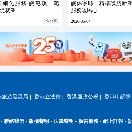
化服務 皖屯溪「靶
皖休寧縣：精準護航新業
促就業
服務暖民心
分享
2026-06-04
港旅遊發展局
|
香港立法會
|
香港廉政公署
|
香港申訴專
-
聯絡我們
-
版權聲明
-
法律聲明
-
廣告服務
-
網上訂報
-