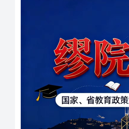
香港重慶總會維園展山城魅力 
中國信通院：即將召開研討會 啟
【繆院談教育】今年高考重要
香港5月PMI重返擴張區間 恒
基本面惡化 股價跌跌不休 洛凱股
日本2025年出生率、生育率雙
出海再獲新成果 廣
非遺高峰會6·13舉行 將設非
香港重慶總會維園展山城魅力 
中國信通院：即將召開研討會 啟