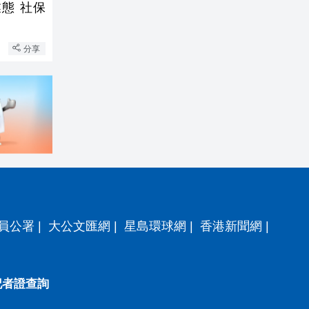
態 社保
分享
員公署
|
大公文匯網
|
星島環球網
|
香港新聞網
|
記者證查詢