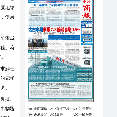
深度地結
析，供廣
等前沿成
過程」為
賞。
求解任
池的電極
計算。
數據、
如生物題