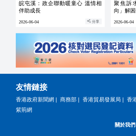
皖屯溪：政企聯動暖童心 溫情相
聚焦訴求細
伴助成長
向」解困
分享
2026-06-04
2026-06-04
友情鏈接
香港政府新聞網
|
商務部
|
香港貿易發展局
|
香
紫荊網
關於我們