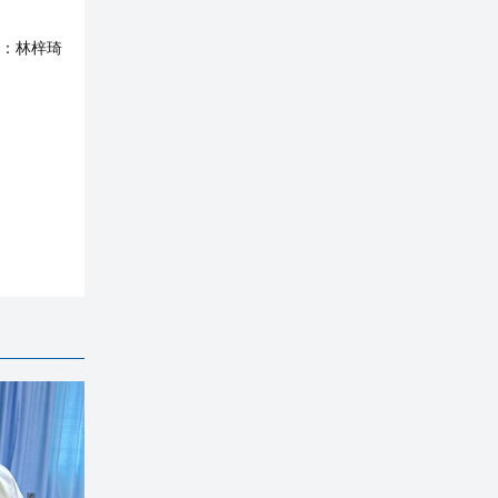
：
林梓琦