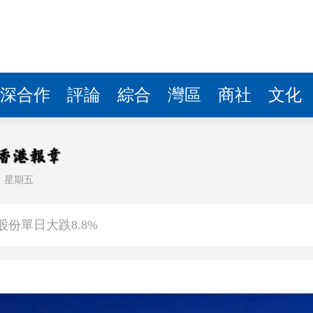
份單日大跌8.8%
創新低 人口連續第19年自然減少
州地鐵連簽多份海外戰略合作協議
遺雅宴 以美食重新演繹非遺文化
深合作
評論
綜合
灣區
商社
文化
精彩等您來體驗
動高質量Token服務能力攀登計劃
導向：融入科技前沿動態
日
星期五
生劉健恆：營商環境仍審慎
份單日大跌8.8%
創新低 人口連續第19年自然減少
州地鐵連簽多份海外戰略合作協議
遺雅宴 以美食重新演繹非遺文化