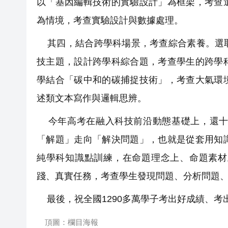
以「基因編輯技術的實驗設計」為框架，考查
為情境，考查實驗設計與數據處理。
其四，結合跨學科場景，考查綜合素養。選取
技主題，設計跨學科綜合題，考查學生的跨學
學結合「碳中和的碳捕捉技術」，考查大氣環
述類文本寫作與邏輯思辨。
今年高考在融入科技前沿動態基礎上，還十
「解題」走向「解決問題」，也就是從套用知
純學科知識點訓練，在命題理念上、命題素材
踐、真實任務，考查學生發現問題、分析問題
最後，祝全國1290多萬學子考出好成績、考
頂圖：欄目海報