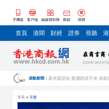
基本面惡化 股價跌跌不休 洛凱股
日本2025年出生率、生育率雙
簡
出海再獲新成果 廣
手機版
客戶端
融媒體矩陣
郵箱
簡體
非遺高峰會6·13舉行 將設非
首頁
港聞
財經
證券
視聽
港
香港重慶總會維園展山城魅力 
中國信通院：即將召開研討會 啟
【繆院談教育】今年高考重要
2026年 08月07
香港5月PMI重返擴張區間 恒
基本面惡化 股價跌跌不休 洛凱股
滾動新聞：
日本2025年出生率、生育率雙
首頁
安徽
>
出海再獲新成果 廣
非遺高峰會6·13舉行 將設非