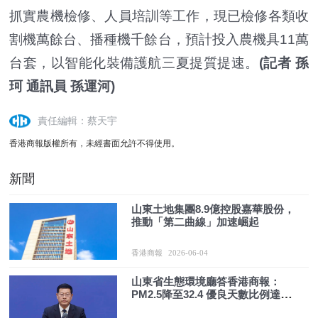
抓實農機檢修、人員培訓等工作，現已檢修各類收
割機萬餘台、播種機千餘台，預計投入農機具11萬
台套，以智能化裝備護航三夏提質提速。
(記者 孫
珂 通訊員 孫運河)
責任編輯：蔡天宇
香港商報版權所有，未經書面允許不得使用。
新聞
山東土地集團8.9億控股嘉華股份，
推動「第二曲線」加速崛起
香港商報
2026-06-04
山東省生態環境廳答香港商報：
PM2.5降至32.4 優良天數比例達
77.8%