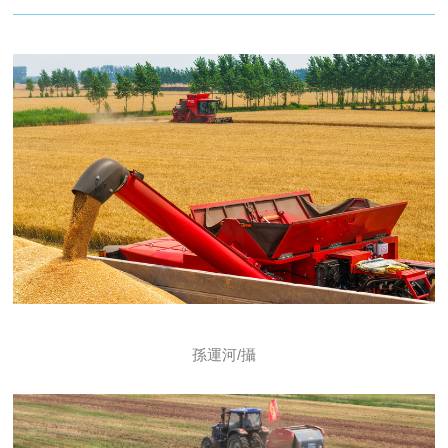
孫運河/攝