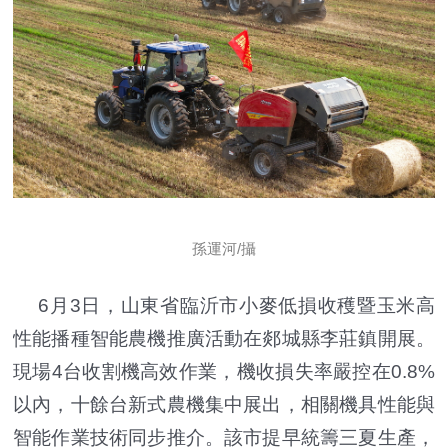
孫運河/攝
6月3日，山東省臨沂市小麥低損收穫暨玉米高
性能播種智能農機推廣活動在郯城縣李莊鎮開展。
現場4台收割機高效作業，機收損失率嚴控在0.8%
以內，十餘台新式農機集中展出，相關機具性能與
智能作業技術同步推介。該市提早統籌三夏生產，