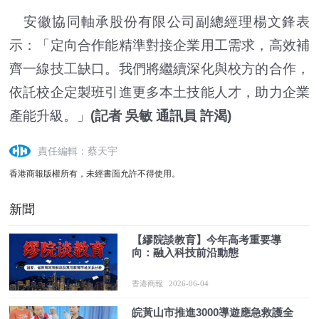
安徽協同軸承股份有限公司副總經理楊文鋒表
示：「定向合作能精準對接企業用工需求，高效補
齊一線技工缺口。我們將繼續深化與校方的合作，
依託校企定製班引進更多本土技能人才，助力企業
產能升級。」
(記者 吳敏 通訊員 許渴)
責任編輯：蔡天宇
香港商報版權所有，未經書面允許不得使用。
新聞
【繆院談教育】今年高考重要導
向：融入科技前沿動態
香港商報
2026-06-04
皖黃山市推進3000導遊應急救護全