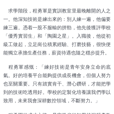
求學階段，程勇軍是實訓教室里最晚離開的人之
一。他深知技術是練出來的：別人練一遍，他偏要
練三遍。憑着一股不服輸的拼勁，他先後獲評學校
「優秀實習生」和「陶園之星」。入職後，他從初
級工做起，立足崗位積累經驗、打磨技藝，很快便
能獨立承擔生產任務，薪資待遇也隨之穩步提升。
程勇軍感慨：「練好技術是青年安身立命的底
氣。好的培養平台能夠提供成長機會，但個人努力
也至關重要。只有踏實肯干、潛心鑽研，才能把學
到的技術吃透用好。學校的定製化培養讓我們學以
致用，未來我會深耕數控領域，不斷努力。」