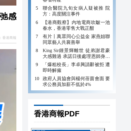
聯合醫院九旬女病人疑被推 院
方：高度關注事件
鬆弛感
【港商觀察】內地電商吹皺一池
春水，香港零售大戰正酣
有片丨萬眾同心公益金 家燕姐聯
：
香港商報
同眾藝人共襄善舉
King Sir鍾景輝離世 徒弟謝君豪
大感難過 承諾日後處理恩師身後
事
「爆粗校長」李卓興請辭被拒 遭
即時解僱
政府人員協會與楊何蓓茵會面 要
求公務員加薪不低於4%
香港商報PDF