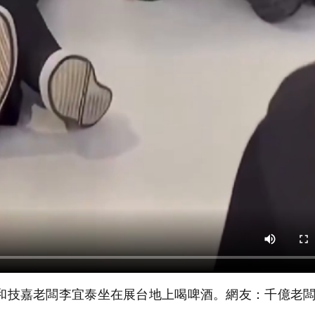
和技嘉老闆李宜泰坐在展台地上喝啤酒。網友：千億老