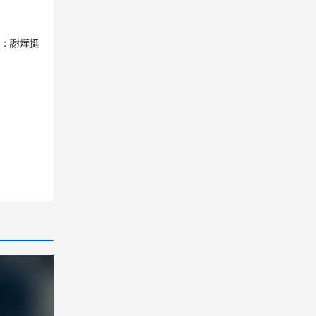
：
謝燁挺