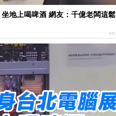
 坐地上喝啤酒 網友：千億老闆這
來源