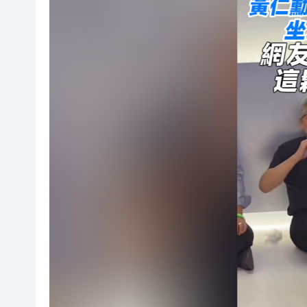
全覆蓋立體化常態化 皖歙縣加
家鄉市集展申城風采 敘滬港情
有片丨黃仁勳現身台北電腦展 
山東土地集團8.9億控股嘉華
智能農機推廣 助力三夏「加速
安徽省行知學校：校企定製搭平
金川國際復牌倒計時開啟 利空
皖黟縣柯村鎮：綠茵逐夢綻芳
全覆蓋立體化常態化 皖歙縣加
家鄉市集展申城風采 敘滬港情