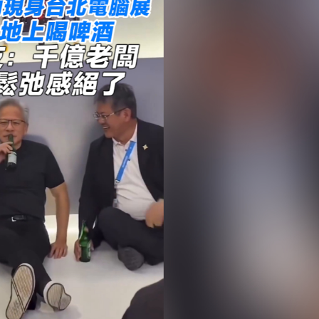
強水庫巡查築牢防汛根基
誼
坐地上喝啤酒 網友：千億老闆這鬆弛感絕了
股份，推動「第二曲線」加速崛起
度」
台 苦練實幹出真才
出盡後的「價值重估」時刻
華
強水庫巡查築牢防汛根基
誼