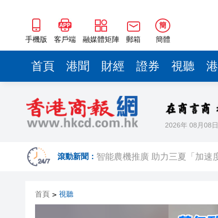
智能農機推廣 助力三夏「加速
安徽省行知學校：校企定製搭平
簡
金川國際復牌倒計時開啟 利空
手機版
客戶端
融媒體矩陣
郵箱
簡體
皖黟縣柯村鎮：綠茵逐夢綻芳
首頁
港聞
財經
證券
視聽
港
全覆蓋立體化常態化 皖歙縣加
家鄉市集展申城風采 敘滬港情
有片丨黃仁勳現身台北電腦展 
2026年 08月08
山東土地集團8.9億控股嘉華
智能農機推廣 助力三夏「加速
滾動新聞：
安徽省行知學校：校企定製搭平
首頁
視聽
>
金川國際復牌倒計時開啟 利空
皖黟縣柯村鎮：綠茵逐夢綻芳