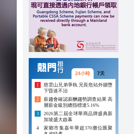
16:01
15:59
16:09
16:08
16:08
16:05
24小時
7天
16:03
慈雲山兄弟爭執 兄長危站外牆墮
下昏迷不治
16:03
薪趨會確認薪酬趨勢調查結果 高
層薪金級別總指標達5.16%
16:01
2026第二屆全球華商品牌盛典新
15:59
加坡盛大啟幕
家鄉市集嘉年華超370攤位匯聚
各省特產