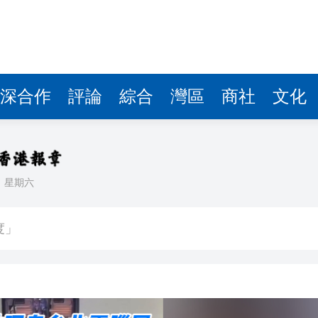
度」
台 苦練實幹出真才
出盡後的「價值重估」時刻
華
深合作
評論
綜合
灣區
商社
文化
強水庫巡查築牢防汛根基
誼
坐地上喝啤酒 網友：千億老闆這鬆弛感絕了
日
星期六
股份，推動「第二曲線」加速崛起
度」
台 苦練實幹出真才
出盡後的「價值重估」時刻
華