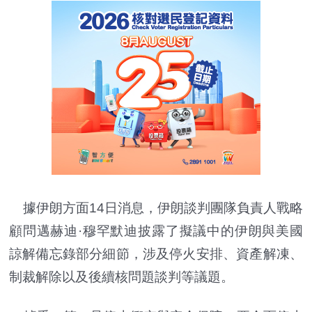
據伊朗方面14日消息，伊朗談判團隊負責人戰略
顧問邁赫迪·穆罕默迪披露了擬議中的伊朗與美國
諒解備忘錄部分細節，涉及停火安排、資產解凍、
制裁解除以及後續核問題談判等議題。