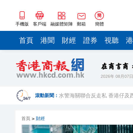
水警海關聯合反走私 香港仔及西
警方消防打擊非法加油站 檢600
簡
有片丨揮舞國旗燃情吶喊 香港
手機版
客戶端
融媒體矩陣
郵箱
簡體
天數智芯折讓15%配股集資70億
首頁
港聞
財經
證券
視聽
港
警方觀塘反毒品行動拘一男
【財通AH】國產存儲芯片「一
環聯：港消費者財務憂慮升 借
2026年 08月07
國泰倫敦航班疑失聯引北約戰機
水警海關聯合反走私 香港仔及西
滾動新聞：
警方消防打擊非法加油站 檢600
首頁
財經
>
有片丨揮舞國旗燃情吶喊 香港
天數智芯折讓15%配股集資70億