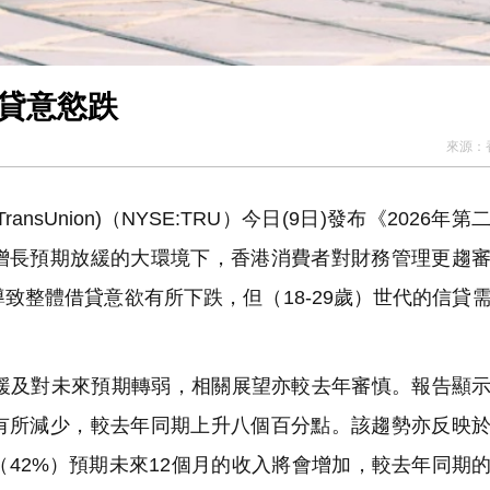
借貸意慾跌
來源：
Union)（NYSE:TRU）今日(9日)發布《2026年第
增長預期放緩的大環境下，香港消費者對財務管理更趨
致整體借貸意欲有所下跌，但（18-29歲）世代的信貸
緩及對未來預期轉弱，相關展望亦較去年審慎。報告顯示
有所減少，較去年同期上升八個百分點。該趨勢亦反映
42%）預期未來12個月的收入將會增加，較去年同期的