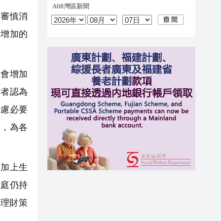
審慎消
支增加的
將會增加
訪者認為
考慮必要
支，為各
加上生
家庭仍持
理財策