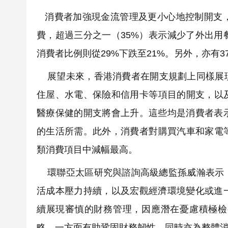
消費者加強現金流管理及更小心地控制開支，
費，超過三分之一（35%）表示減少了外出
消費者比例則從29%下跌至21%。另外，亦有
展望未來，香港消費者在開支規劃上同樣展現
住屋、水電、保險和信用卡等項目的開支，以
醫療保健的開支將會上升。這些均是消費者表
的生活所需。此外，消費者對購買汽車和家電
類消費項目中減幅最高。
環聯亞太區研究與諮詢高級總監孫威瀚表示：
活成本壓力持續，以及宏觀經濟環境變化或進
續展現審慎的財務管理，因應潛在憂慮積極檢
略，一方面有助鞏固財務韌性，同時亦為整體