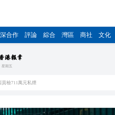
貢檢711萬元私煙
0公升柴油拘4男
少年力挺中國女排
深合作
評論
綜合
灣區
商社
文化
哥」IPO消息引爆半導體板塊
貸意慾跌
日
星期五
攔截 專家指程序成熟屬國際慣例毋需恐慌
貢檢711萬元私煙
0公升柴油拘4男
少年力挺中國女排