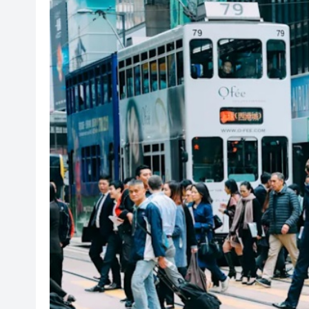
警方觀塘反毒品行動拘一男
【財通AH】國產存儲芯片「一
環聯：港消費者財務憂慮升 借
國泰倫敦航班疑失聯引北約戰機
水警海關聯合反走私 香港仔及西
警方消防打擊非法加油站 檢600
有片丨揮舞國旗燃情吶喊 香港
天數智芯折讓15%配股集資70億
警方觀塘反毒品行動拘一男
【財通AH】國產存儲芯片「一