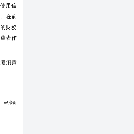
極使用信
具。在前
靠的財務
消費者作
香港消費
：
韓濠昕