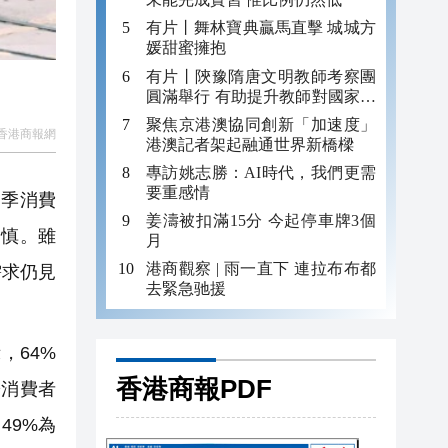
有片丨舞林寶典贏馬直擊 城城方
媛甜蜜擁抱
有片丨陝豫隋唐文明教師考察團
圓滿舉行 有助提升教師對國家的
認識
聚焦京港澳協同創新「加速度」
香港商報網
港澳記者架起融通世界新橋樑
專訪姚志勝：AI時代，我們更需
要重感情
二季消費
姜濤被扣滿15分 今起停車牌3個
審慎。雖
月
港商觀察 | 雨一直下 連拉布布都
需求仍見
去緊急驰援
，64%
香港商報PDF
於消費者
49%為