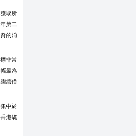
道獲取所
5年第二
融資的消
標非常
跌幅最為
者繼續借
要集中於
即香港統