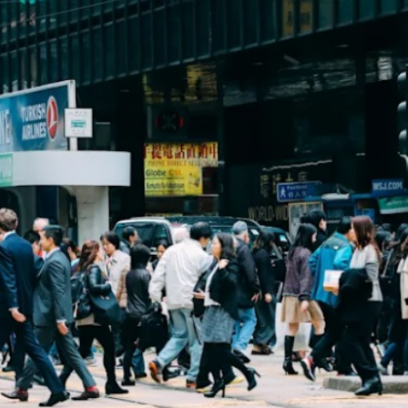
哥」IPO消息引爆半導體板塊
貸意慾跌
攔截 專家指程序成熟屬國際慣例毋需恐慌
貢檢711萬元私煙
0公升柴油拘4男
少年力挺中國女排
哥」IPO消息引爆半導體板塊