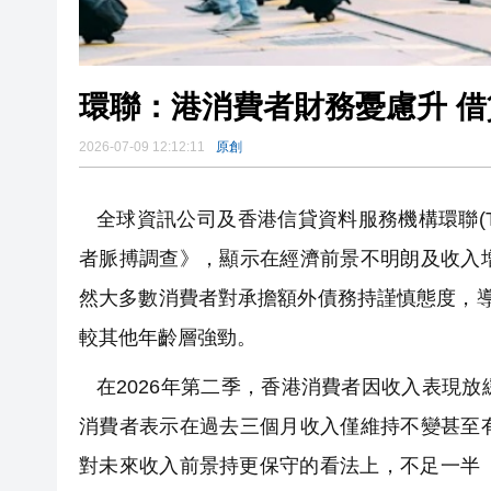
環聯：港消費者財務憂慮升 
2026-07-09 12:12:11
原創
全球資訊公司及香港信貸資料服務機構環聯(Trans
者脈搏調查》，顯示在經濟前景不明朗及收入
然大多數消費者對承擔額外債務持謹慎態度，導
較其他年齡層強勁。
在2026年第二季，香港消費者因收入表現放
消費者表示在過去三個月收入僅維持不變甚至
對未來收入前景持更保守的看法上，不足一半（