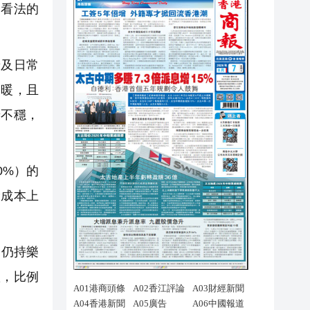
同看法的
景及日常
回暖，且
景不穩，
0%）的
輸成本上
況仍持樂
款，比例