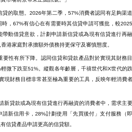
的取態。2026年第二季，57%消費者認同有足夠渠
時，67%有信心在有需要時其信貸申請可獲批，較202
未能帶動借貸意欲，計劃申請新信貸或為現有信貸進行再
可見香港家庭對承擔額外債務持更保守及審慎態度。
要性有所下降。認同信貸和貸款產品對於實現其財務目
%輕微下跌至51%。縱觀各年齡層，千禧世代和X世代的
為實現財務目標非常甚至極為重要的工具，反映年輕消費
請新貸款或為現有信貸進行再融資的消費者中，需求主
申請新信用卡，28%計劃使用「先買後付」支付服務（
現有信貸產品申請更高的信貸額。