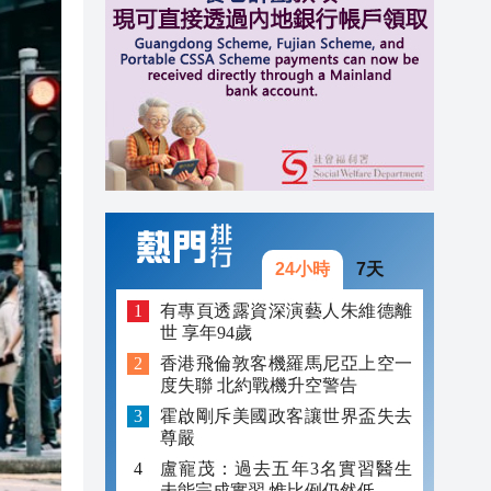
11:37
11:35
12:12
12:05
11:58
11:50
24小時
7天
11:50
有專頁透露資深演藝人朱維德離
世 享年94歲
11:38
香港飛倫敦客機羅馬尼亞上空一
度失聯 北約戰機升空警告
11:37
霍啟剛斥美國政客讓世界盃失去
11:35
尊嚴
盧寵茂：過去五年3名實習醫生
未能完成實習 惟比例仍然低