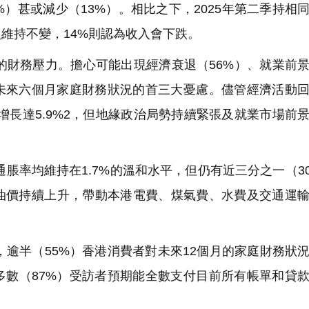
）甚或減少（13%）。相比之下，2025年第二季持相
入維持不變，14%則認為收入會下跌。
財務壓力。擔心可能出現經濟衰退（56%）、就業前
響未來六個月家庭財務狀況的首三大憂慮。儘管經濟活動
年增長達5.9%2，但地緣政治局勢持續緊張及就業市場前
脹率均維持在1.7%的溫和水平，但仍有近三分之一（3
油價持續上升，帶動本港電費、煤氣費、水費及交通運
逾半（55%）香港消費者對未來12個月的家庭財務狀
多數（87%）受訪者預期能全數支付目前所有帳單和貸