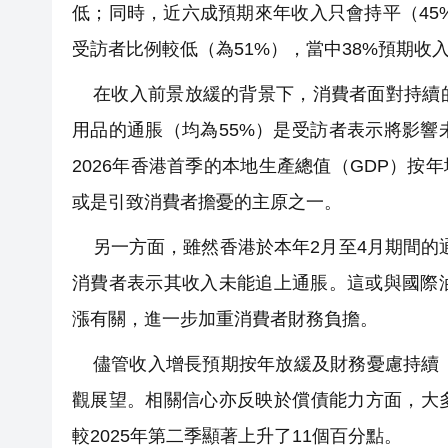
低；同時，近六成預期來年收入只會持平（45%
受訪者比例較低（為51%），當中38%預期收
在收入前景放緩的背景下，消費者面對持續的
用品的通脹（均為55%）是受訪者表示將影
2026年香港首季的本地生產總值（GDP）按
或是引致消費者擔憂的主原之一。
另一方面，雖然香港於本年2月至4月期間的通
消費者表示其收入未能追上通脹。這或與國際
漲有關，進一步加重消費者財務負擔。
儘管收入增長預期按年放緩及財務憂慮持續，
觀展望。相關信心亦反映於償債能力方面，大
較2025年第二季顯著上升了11個百分點。