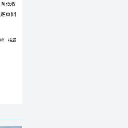
家向低收
嚴重問
輯：
楊眉