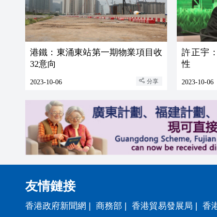
港鐵：東涌東站第一期物業項目收
許正宇：
32意向
性
分享
2023-10-06
2023-10-06
友情鏈接
香港政府新聞網
|
商務部
|
香港貿易發展局
|
香