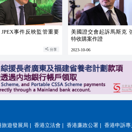
JPEX事件反映監管重要
美國證交會起訴馬斯克 強制就推
特收購案作證
分享
2023-10-06
港旅遊發展局
|
香港立法會
|
香港廉政公署
|
香港申訴專