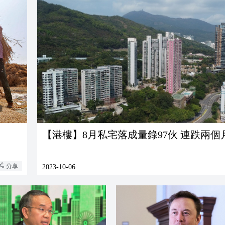
【港樓】8月私宅落成量錄97伙 連跌
分享
2023-10-06