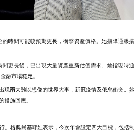
的時間可能較預期更長，衝擊資產價格。她指降通脹措
間更長後，已出現大量資產重新估值需求。她指現時通
及金融市場穩定。
出現兩大難以想像的世界大事，新冠疫情及俄烏衝突。
模的措施回應。
舉行。格奧爾基耶娃表示，今次年會設定四大目標，包括