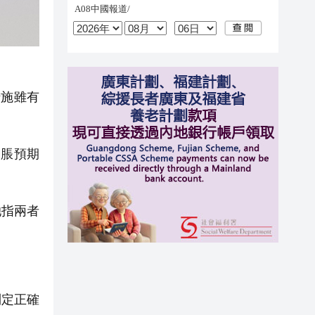
施雖有
脹預期
她指兩者
制定正確