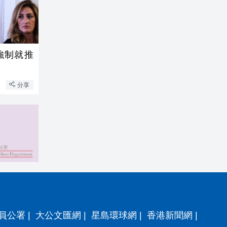
分享
員公署
|
大公文匯網
|
星島環球網
|
香港新聞網
|