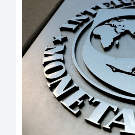
山東26戶省屬國企去年合計營收2
瀋陽鐵西校園閱讀活動解鎖閱
黎智英案｜吳良好：依法公正處
騰出更多時間專注做好宏福苑火
50餘位頂尖專家共話時代命題
海南澄邁文儒煥新升級 五組數
梁振英率港區全國政協委員考
2025年海南儋州以舊換新帶動消
山東26戶省屬國企去年合計營收2
瀋陽鐵西校園閱讀活動解鎖閱