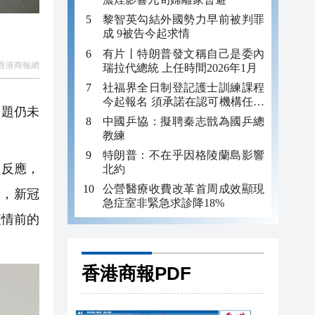
黎智英勾結外國勢力早前被判罪
成 9被告今起求情
有片丨特朗普發文稱自己是委內
香港商報網
瑞拉代總統 上任時間2026年1月
社福界全日制登記護士訓練課程
今起報名 須承諾在認可機構任職
問題仍未
至少三年
中國乒協：擬聘秦志戩為國乒總
教練
特朗普：不在乎因格陵蘭島影響
鎖反應，
北約
公營醫療收費改革首周成效顯現
力，新冠
急症室非緊急求診降18%
疫情前的
香港商報PDF