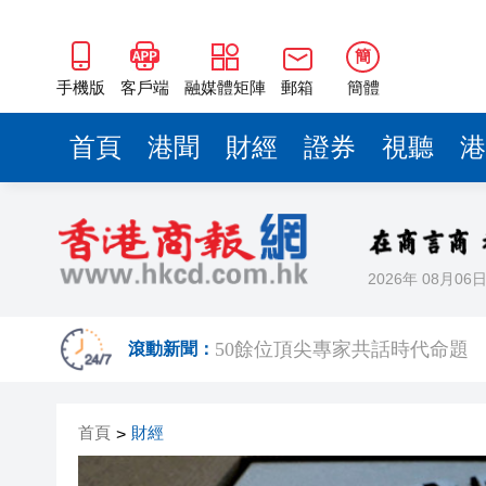
50餘位頂尖專家共話時代命題
海南澄邁文儒煥新升級 五組數
簡
梁振英率港區全國政協委員考
手機版
客戶端
融媒體矩陣
郵箱
簡體
2025年海南儋州以舊換新帶動消
首頁
港聞
財經
證券
視聽
港
山東26戶省屬國企去年合計營收2
瀋陽鐵西校園閱讀活動解鎖閱
黎智英案｜吳良好：依法公正處
2026年 08月06
騰出更多時間專注做好宏福苑火
50餘位頂尖專家共話時代命題
滾動新聞：
海南澄邁文儒煥新升級 五組數
首頁
財經
>
梁振英率港區全國政協委員考
2025年海南儋州以舊換新帶動消