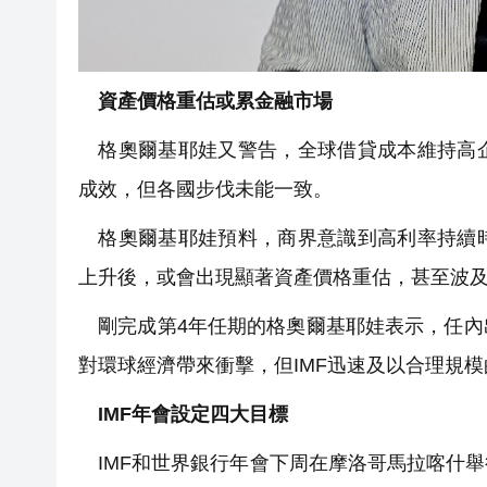
資產價格重估或累金融市場
格奧爾基耶娃又警告，全球借貸成本維持高企
成效，但各國步伐未能一致。
格奧爾基耶娃預料，商界意識到高利率持續時
上升後，或會出現顯著資產價格重估，甚至波
剛完成第4年任期的格奧爾基耶娃表示，任內
對環球經濟帶來衝擊，但IMF迅速及以合理規
IMF年會設定四大目標
IMF和世界銀行年會下周在摩洛哥馬拉喀什