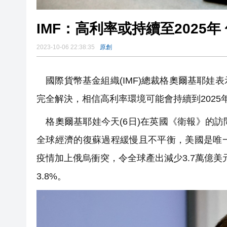
IMF：高利率或持續至2025
2023-10-06 22:38:35
原創
國際貨幣基金組織(IMF)總裁格奧爾基耶娃
完全解決，相信高利率環境可能會持續到202
格奧爾基耶娃今天(6日)在英國《衛報》的
全球經濟的復蘇過程緩慢且不平衡，美國是唯
疫情加上俄烏衝突，令全球產出減少3.7萬億
3.8%。