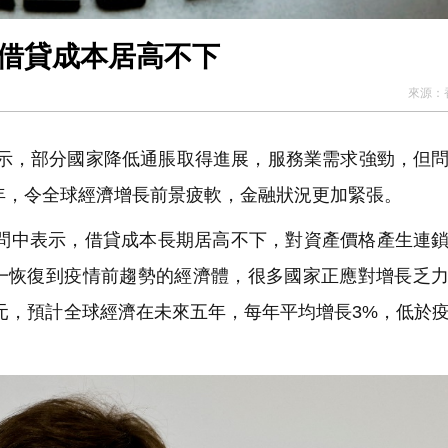
年 借貸成本居高不下
來源：
表示，部分國家降低通脹取得進展，服務業需求強勁，但
5年，令全球經濟增長前景疲軟，金融狀況更加緊張。
訪問中表示，借貸成本長期居高不下，對資產價格產生連
一恢復到疫情前趨勢的經濟體，很多國家正應對增長乏
美元，預計全球經濟在未來五年，每年平均增長3%，低於