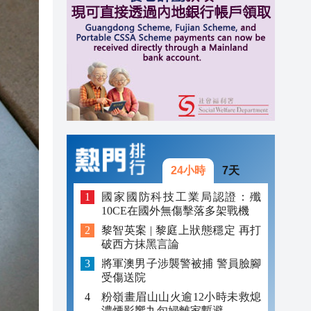
20:40
20:39
21:08
21:04
20:55
20:42
24小時
7天
20:42
國家國防科技工業局認證：殲
10CE在國外無傷擊落多架戰機
20:41
黎智英案 | 黎庭上狀態穩定 再打
破西方抹黑言論
20:40
將軍澳男子涉襲警被捕 警員臉腳
20:39
受傷送院
粉嶺畫眉山山火逾12小時未救熄
濃煙影響九旬婦離家暫避