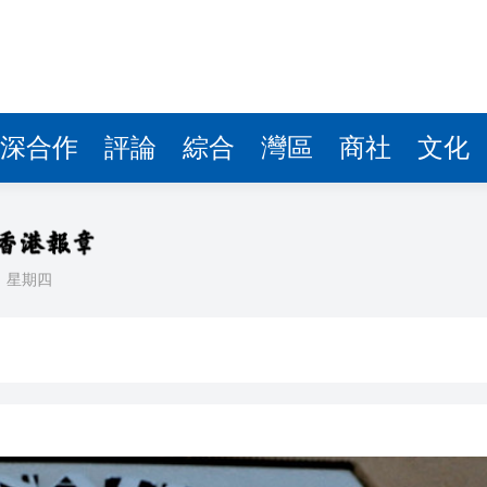
據見證文儒沉香從傳統邁向現代
察團來瓊考察
費約18億元
深合作
評論
綜合
灣區
商社
文化
.58萬億 利潤總額近936億
讀新玩法
理黎智英求情 罪證如山豈能妄想輕判
日
星期四
災獨立委員會工作 李家超暫停3項公職委任
據見證文儒沉香從傳統邁向現代
察團來瓊考察
費約18億元