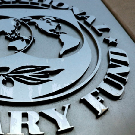
.58萬億 利潤總額近936億
讀新玩法
理黎智英求情 罪證如山豈能妄想輕判
災獨立委員會工作 李家超暫停3項公職委任
據見證文儒沉香從傳統邁向現代
察團來瓊考察
費約18億元
.58萬億 利潤總額近936億
讀新玩法