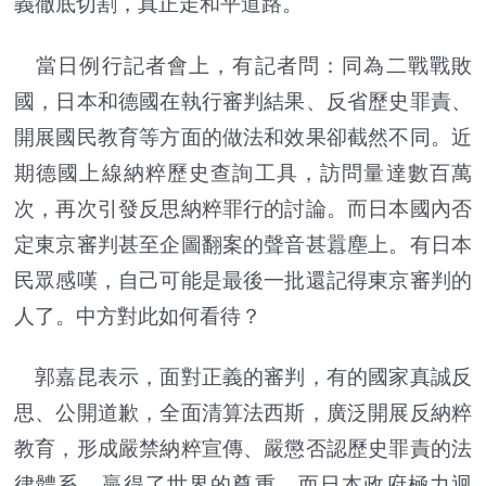
義徹底切割，真正走和平道路。
當日例行記者會上，有記者問：同為二戰戰敗
國，日本和德國在執行審判結果、反省歷史罪責、
開展國民教育等方面的做法和效果卻截然不同。近
期德國上線納粹歷史查詢工具，訪問量達數百萬
次，再次引發反思納粹罪行的討論。而日本國內否
定東京審判甚至企圖翻案的聲音甚囂塵上。有日本
民眾感嘆，自己可能是最後一批還記得東京審判的
人了。中方對此如何看待？
郭嘉昆表示，面對正義的審判，有的國家真誠反
思、公開道歉，全面清算法西斯，廣泛開展反納粹
教育，形成嚴禁納粹宣傳、嚴懲否認歷史罪責的法
律體系，贏得了世界的尊重。而日本政府極力迴