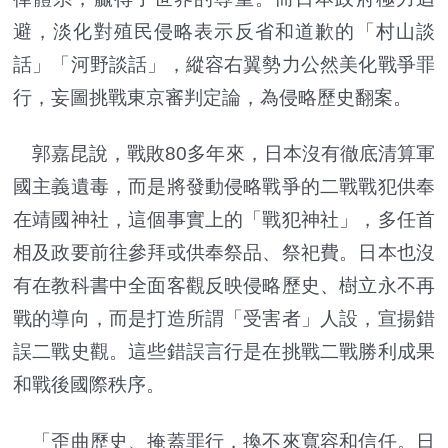
避，淡化對殖民侵略表示反省和道歉的「村山談
話」「河野談話」，縱容右翼勢力公然美化戰爭罪
行，妄圖挑戰東京審判定論，為侵略歷史翻案。
郭嘉昆說，戰敗80多年來，日本沒有徹底清算軍
國主義遺毒，而是將發動侵略戰爭的二戰戰犯供奉
在靖國神社，這個事實上的「戰犯神社」，多任首
相及政要前往參拜或供奉祭品、祭祀費。日本也沒
有在教科書中全面客觀反映侵略歷史、樹立永不再
戰的導向，而是打造所謂「受害者」人設，宣揚錯
誤二戰史觀。這些錯誤言行是在挑戰二戰勝利成果
和戰後國際秩序。
「歪曲歷史、掩蓋罪行，換不來寬容和信任。日