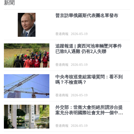
新聞
普京訪華俄羅斯代表團名單發布
香港商報
2026-05-19
追蹤報道 | 廣西河池車輛墜河事件
已致8人遇難 仍有2人失聯
香港商報
2026-05-19
中央考核巡查組當場質問：看不到
嗎？不檢查嗎？
香港商報
2026-05-19
外交部：世衛大會拒絕所謂涉台提
案充分表明國際社會支持一個中國
原則的格局牢不可破
香港商報
2026-05-19