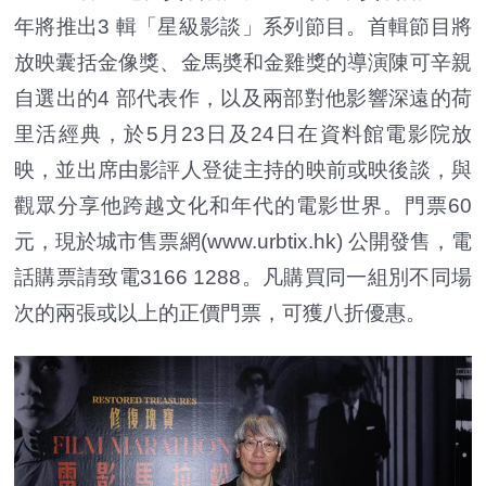
年將推出3 輯「星級影談」系列節目。首輯節目將
放映囊括金像獎、金馬奬和金雞獎的導演陳可辛親
自選出的4 部代表作，以及兩部對他影響深遠的荷
里活經典，於5月23日及24日在資料館電影院放
映，並出席由影評人登徒主持的映前或映後談，與
觀眾分享他跨越文化和年代的電影世界。門票60
元，現於城市售票網(www.urbtix.hk) 公開發售，電
話購票請致電3166 1288。凡購買同一組別不同場
次的兩張或以上的正價門票，可獲八折優惠。