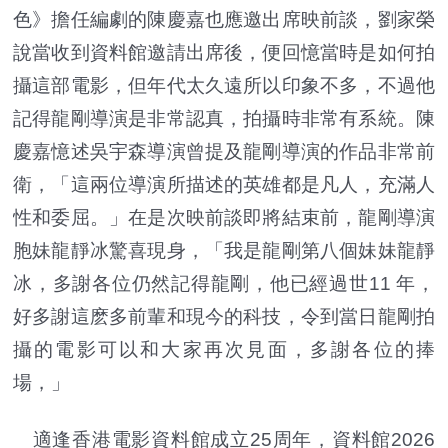
色》擔任編劇的陳慶嘉也應邀出席映前談，劉家榮
說當收到資料館邀請出席後，便回憶當時是如何拍
攝這部電影，但年代太久遠所以印象不多，不過他
記得龍剛導演是非常認真，拍攝時非常有系統。陳
慶嘉憶述吳宇森導演曾提及龍剛導演的作品非常前
衛，「這兩位導演所描述的英雄都是凡人，充滿人
性和委屈。」在是次映前談即將結束前，龍剛導演
胞妹龍靜冰驚喜現身，「我是龍剛第八個妹妹龍靜
冰，多謝各位仍然記得龍剛，他已經過世11 年，
好多謝這麽多前輩和現今的科技，令到當日龍剛拍
攝的電影可以和大家再次見面，多謝各位的捧
場，」
適逢香港電影資料館成立25周年，資料館2026