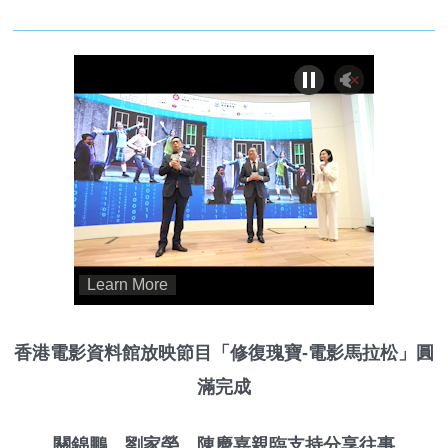
香港電影資料館放映節目「修復瑰寶-電影馬拉松」圓
滿完成
關錦鵬、劉家榮、陳慶嘉親臨支持分享往事