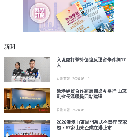
新聞
入境處打擊外傭違反逗留條件拘17
人
香港商報
2026-05-19
魯港經貿合作高層圓桌今舉行 山東
副省長溫暖提四點建議
香港商報
2026-05-19
2026港澳山東周開幕式今舉行 李家
超：57家山東企業在港上市