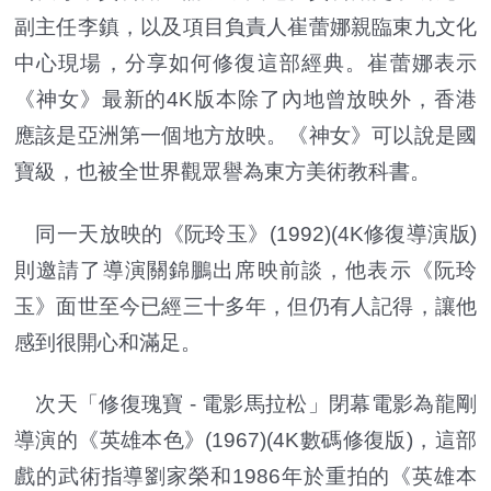
副主任李鎮，以及項目負責人崔蕾娜親臨東九文化
中心現場，分享如何修復這部經典。崔蕾娜表示
《神女》最新的4K版本除了內地曾放映外，香港
應該是亞洲第一個地方放映。《神女》可以說是國
寶級，也被全世界觀眾譽為東方美術教科書。
同一天放映的《阮玲玉》(1992)(4K修復導演版)
則邀請了導演關錦鵬出席映前談，他表示《阮玲
玉》面世至今已經三十多年，但仍有人記得，讓他
感到很開心和滿足。
次天「修復瑰寶 - 電影馬拉松」閉幕電影為龍剛
導演的《英雄本色》(1967)(4K數碼修復版)，這部
戲的武術指導劉家榮和1986年於重拍的《英雄本