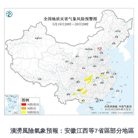
漬澇風險氣象預報：安徽江西等7省區部分地區