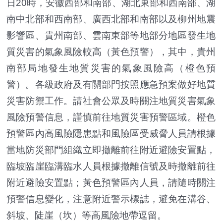
日20時，安徽西部和南部、湖北東部和西南部、湖
南中北部和西南部、廣西北部和南部以及柳州地震
影響區、貴州南部、雲南東部等地部分地區發生地
質災害的氣象風險較高（黃色預警），其中，貴州
南部局地發生地質災害的氣象風險高（橙色預
警）。各級政府及有關部門按照應急預案做好地質
災害防禦工作。請社會公眾及時關注地質災害氣象
風險預警信息，謹慎前往地質災害預警區域。橙色
預警區內高風險隱患點和風險區受威脅人員請根據
當地防災部門組織立即撤離前往附近避險安置點，
臨坡臨崖臨溝臨水人員根據撤離信號及時撤離前往
附近避險安置點；黃色預警區內人員，請隨時關注
預警信息變化，注意附近警示標誌，避免在溝谷、
斜坡、陡崖（坎）等高風險地帶逗留。