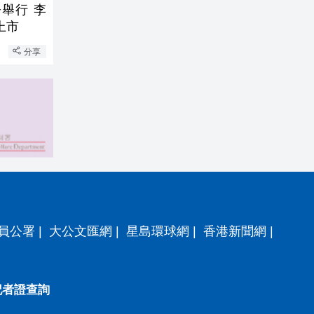
今舉行 李
上市
分享
員公署
|
大公文匯網
|
星島環球網
|
香港新聞網
|
記者證查詢