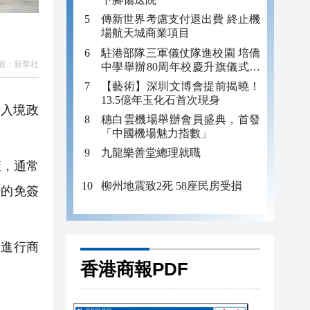
傳新世界考慮支付退出費 終止機
場航天城商業項目
駐港部隊三軍儀仗隊進校園 培僑
源：
新華社
中學舉辦80周年校慶升旗儀式暨
國防教育活動
【藝術】深圳文博會提前揭曉！
13.5億年玉化石首次現身
簽入境政
穗白雲機場舉辦會員盛典，首發
「中國機場魅力指數」
九龍樂善堂總理就職
策，通常
柳州地震致2死 58座民房受損
新的免簽
、進行商
香港商報PDF