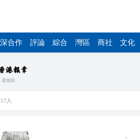
17人
史罪責，以實際行動同軍國主義徹底切割
山東副省長溫暖提四點建議
 李家超：57家山東企業在港上市
深合作
評論
綜合
灣區
商社
文化
億 同比增長32.4%
業發展
策
日
星期四
瑰寶-電影馬拉松」圓滿完成
17人
史罪責，以實際行動同軍國主義徹底切割
山東副省長溫暖提四點建議
 李家超：57家山東企業在港上市