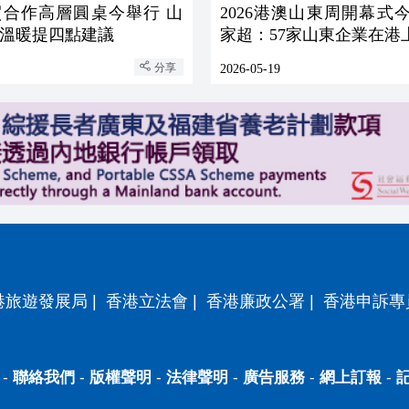
貿合作高層圓桌今舉行 山
2026港澳山東周開幕式
溫暖提四點建議
家超：57家山東企業在港
分享
2026-05-19
港旅遊發展局
|
香港立法會
|
香港廉政公署
|
香港申訴專
-
聯絡我們
-
版權聲明
-
法律聲明
-
廣告服務
-
網上訂報
-