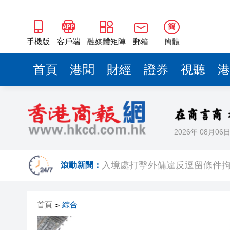
入境處打擊外傭違反逗留條件拘
外交部：日方應當深刻反省歷
簡
魯港經貿合作高層圓桌今舉行 
手機版
客戶端
融媒體矩陣
郵箱
簡體
2026港澳山東周開幕式今舉行
首頁
港聞
財經
證券
視聽
港
萬物新生（愛回收）首季營收61.6
團結香港基金建議加速氫能產
泰國內閣決定取消60天免簽政
2026年 08月06
香港電影資料館放映節目「修復
入境處打擊外傭違反逗留條件拘
滾動新聞：
外交部：日方應當深刻反省歷
首頁
綜合
>
魯港經貿合作高層圓桌今舉行 
2026港澳山東周開幕式今舉行