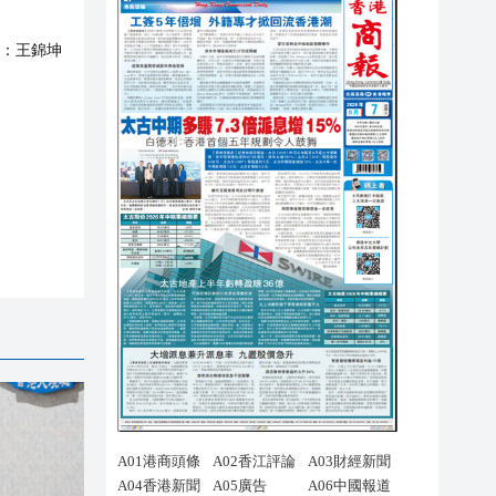
：
王錦坤