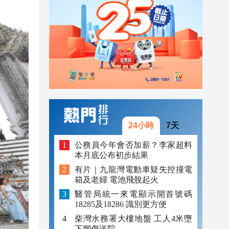
19:11
18:50
20:05
19:57
19:55
19:47
24小時
7天
19:37
公務員今年會否加薪？李家超料
本月底公布初步結果
19:28
有片｜九龍灣電動車疑失控撞電
箱及老婦 電池飛脫起火
19:11
醫管局統一來電顯示開首號碼
18:50
18285及18286 識別更方便
柴灣水務署大樓地盤 工人4米墮
下腳傷送院