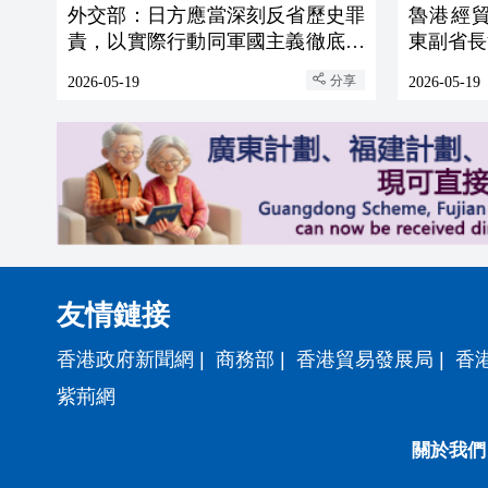
外交部：日方應當深刻反省歷史罪
魯港經
責，以實際行動同軍國主義徹底切
東副省長
割
分享
2026-05-19
2026-05-19
友情鏈接
香港政府新聞網
|
商務部
|
香港貿易發展局
|
香
紫荊網
關於我們