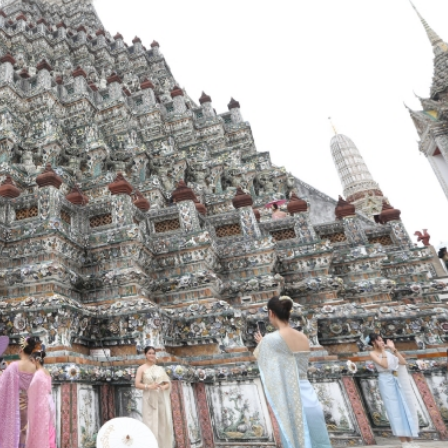
億 同比增長32.4%
業發展
策
瑰寶-電影馬拉松」圓滿完成
17人
史罪責，以實際行動同軍國主義徹底切割
山東副省長溫暖提四點建議
 李家超：57家山東企業在港上市
億 同比增長32.4%
業發展