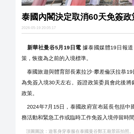
泰國內閣決定取消60天免簽政
2026-05-19 20:05:17
新華社曼谷5月19日電
據泰國媒體19日報道
策，恢復為之前的入境標準。
泰國旅遊與體育部長素拉沙·攀差倫沃拉恭19
為免簽入境30天左右。簽證政策委員會此後
政策。
2024年7月15日，泰國政府宣布延長包括
務活動和緊急工作或臨時工作免簽入境停留時間
頂圖圖說：遊客身穿泰服在泰國曼谷鄭王廟景區拍照。