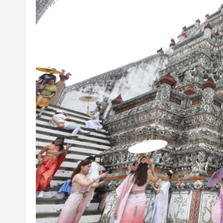
萬物新生（愛回收）首季營收61.6
團結香港基金建議加速氫能產
泰國內閣決定取消60天免簽政
香港電影資料館放映節目「修復
入境處打擊外傭違反逗留條件拘
外交部：日方應當深刻反省歷
魯港經貿合作高層圓桌今舉行 
2026港澳山東周開幕式今舉行
萬物新生（愛回收）首季營收61.6
團結香港基金建議加速氫能產