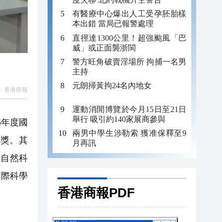
有醫療中心爆出人工受孕胚胎樣
本出錯 當局已報警處理
直徑達1300公里！超強颱風「巴
威」或正面襲浙閩
警方旺角破賣淫場所 拘捕一名男
主持
元朗掃黃拘24名內地女
：
香港商報
運動消閒博覽於今月15日至21日
舉行 吸引約140家展商參與
5年度國
兩男中學生涉勒索 獲准保釋至9
獲獎。其
月再訊
家自然科
國際科學
香港商報PDF