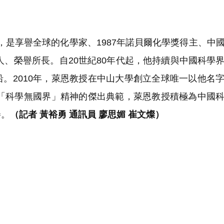
是享譽全球的化學家、1987年諾貝爾化學獎得主、中
人、榮譽所長。自20世紀80年代起，他持續與中國科學
。2010年，萊恩教授在中山大學創立全球唯一以他名
作「科學無國界」精神的傑出典範，萊恩教授積極為中國
譽。
（記者 黃裕勇 通訊員 廖思媚 崔文燦）