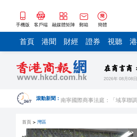
南寧國際商事法庭：「域享聯調
穗滬戲曲院團合作共建 越劇《紅樓夢》《梁山伯與祝英台》將登陸廣州藝術季 上演跨越千
簡
里文化盛宴
全國暑期文化和旅遊消費季啟動
手機版
客戶端
融媒體矩陣
郵箱
簡體
兩部門緊急預撥5000萬元支
首頁
港聞
財經
證券
視聽
港
廣西橫州：緊急擴充蛇毒血清庫
外貿銷售額十年連增 皖歙縣反
華南理工大學成果獲國家自然
2026年 08月08
中山大學兩項成果獲2025年度
南寧國際商事法庭：「域享聯調
滾動新聞：
穗滬戲曲院團合作共建 越劇《紅樓夢》《梁山伯與祝英台》將登陸廣州藝術季 上演跨越千
首頁
灣區
>
里文化盛宴
全國暑期文化和旅遊消費季啟動
兩部門緊急預撥5000萬元支