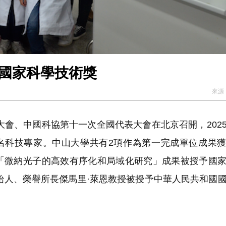
度國家科學技術獎
來源
會、中國科協第十一次全國代表大會在北京召開，202
1名科技專家。中山大學共有2項作為第一完成單位成果
「微納光子的高效有序化和局域化研究」成果被授予國
創始人、榮譽所長傑馬里·萊恩教授被授予中華人民共和國