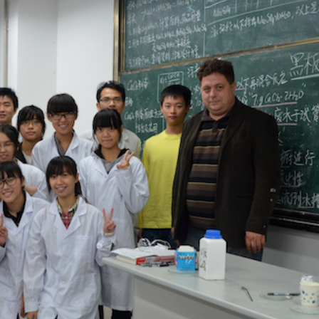
存 專門開通蛇咬傷急救綠色通道！
光膜產品暢銷全球40多國
科學獎
國家科學技術獎
」跨省協同 聯動調解涉俄糾紛
：將發放超4.5億元消費券等消費補貼
持湖北、甘肅做好災害應急搶險救災
存 專門開通蛇咬傷急救綠色通道！
光膜產品暢銷全球40多國