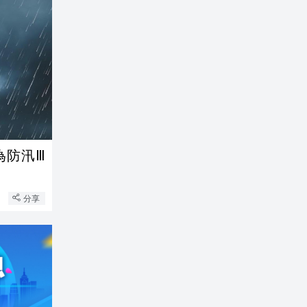
為防汛Ⅲ
分享