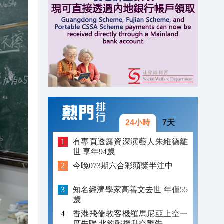
17:12
17:11
17:55
17:53
17:45
17:34
24小時
7天
17:33
有專頁透露資深演藝人朱維德離
世 享年94歲
17:18
今晚073期六合彩頭獎半注中
17:12
知名經濟學家高善文去世 年僅55
17:11
歲
香港飛倫敦客機羅馬尼亞上空一
度失聯 北約戰機升空警告