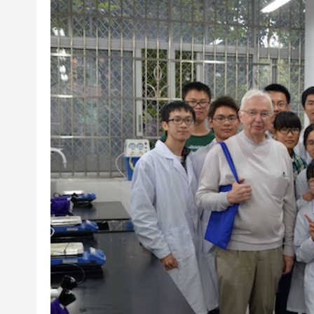
廣西橫州：緊急擴充蛇毒血清庫
外貿銷售額十年連增 皖歙縣反
華南理工大學成果獲國家自然
中山大學兩項成果獲2025年度
南寧國際商事法庭：「域享聯調
穗滬戲曲院團合作共建 越劇《紅樓夢》《梁山伯與祝英台》將登陸廣州藝術季 上演跨越千
里文化盛宴
全國暑期文化和旅遊消費季啟動
兩部門緊急預撥5000萬元支
廣西橫州：緊急擴充蛇毒血清庫
外貿銷售額十年連增 皖歙縣反