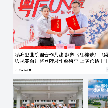
穗滬戲曲院團合作共建 越劇《紅樓夢》《梁山伯
與祝英台》將登陸廣州藝術季 上演跨越千里文化
盛宴
2026-07-08