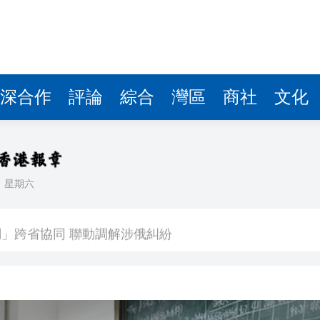
」跨省協同 聯動調解涉俄糾紛
：將發放超4.5億元消費券等消費補貼
持湖北、甘肅做好災害應急搶險救災
深合作
評論
綜合
灣區
商社
文化
存 專門開通蛇咬傷急救綠色通道！
光膜產品暢銷全球40多國
科學獎
日
星期六
國家科學技術獎
」跨省協同 聯動調解涉俄糾紛
：將發放超4.5億元消費券等消費補貼
持湖北、甘肅做好災害應急搶險救災