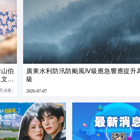
廣東水利防汛防颱風Ⅳ級應急響應提升
級
分享
2026-07-07