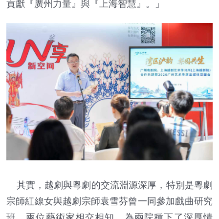
貢獻『廣州力量』與『上海智慧』。」
其實，越劇與粵劇的交流淵源深厚，特別是粵劇
宗師紅線女與越劇宗師袁雪芬曾一同參加戲曲研究
班，兩位藝術家相交相知，為兩院種下了深厚情