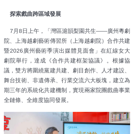
探索戲曲跨區域發展
7月8日上午，「灣區滬韻梨園共生——廣州粵劇
院、上海越劇藝術傳習所（上海越劇院）合作共建
暨2026廣州藝術季演出媒體見面會」在紅線女大
劇院舉行，達成《合作共建框架協議》。根據協
議，雙方將圍繞黨建共建、劇目創作、人才建設、
舞台技術、非遺傳承、行業交流六大板塊，建立為
期三年的系統化共建機制，實現兩家院團戲曲事業
全鏈條、全維度協同發展。