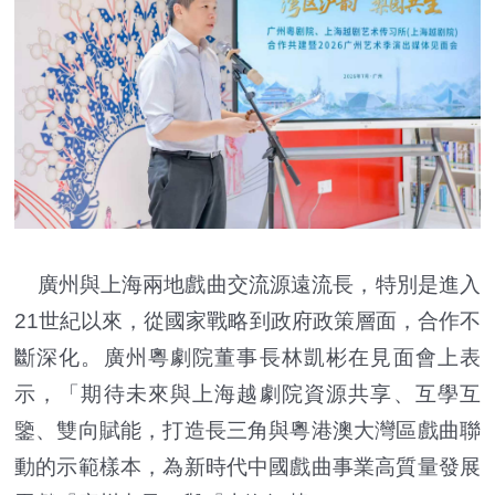
廣州與上海兩地戲曲交流源遠流長，特別是進入
21世紀以來，從國家戰略到政府政策層面，合作不
斷深化。廣州粵劇院董事長林凱彬在見面會上表
示，「期待未來與上海越劇院資源共享、互學互
鑒、雙向賦能，打造長三角與粵港澳大灣區戲曲聯
動的示範樣本，為新時代中國戲曲事業高質量發展