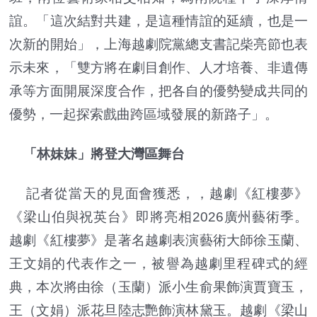
誼。「這次結對共建，是這種情誼的延續，也是一
次新的開始」，上海越劇院黨總支書記柴亮節也表
示未來，「雙方將在劇目創作、人才培養、非遺傳
承等方面開展深度合作，把各自的優勢變成共同的
優勢，一起探索戲曲跨區域發展的新路子」。
「林妹妹」將登大灣區舞台
記者從當天的見面會獲悉，，越劇《紅樓夢》
《梁山伯與祝英台》即將亮相2026廣州藝術季。
越劇《紅樓夢》是著名越劇表演藝術大師徐玉蘭、
王文娟的代表作之一，被譽為越劇里程碑式的經
典，本次將由徐（玉蘭）派小生俞果飾演賈寶玉，
王（文娟）派花旦陸志艷飾演林黛玉。越劇《梁山