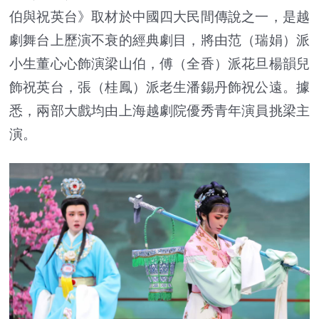
伯與祝英台》取材於中國四大民間傳說之一，是越
劇舞台上歷演不衰的經典劇目，將由范（瑞娟）派
小生董心心飾演梁山伯，傅（全香）派花旦楊韻兒
飾祝英台，張（桂鳳）派老生潘錫丹飾祝公遠。據
悉，兩部大戲均由上海越劇院優秀青年演員挑梁主
演。