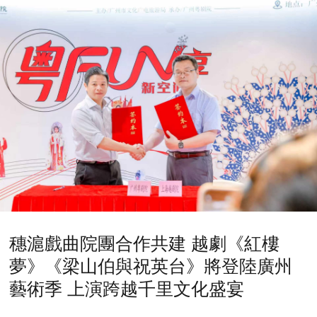
穗滬戲曲院團合作共建 越劇《紅樓
夢》《梁山伯與祝英台》將登陸廣州
藝術季 上演跨越千里文化盛宴