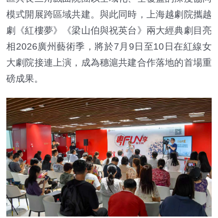
模式開展跨區域共建。與此同時，上海越劇院攜越
劇《紅樓夢》《梁山伯與祝英台》兩大經典劇目亮
相2026廣州藝術季，將於7月9日至10日在紅線女
大劇院接連上演，成為穗滬共建合作落地的首場重
磅成果。