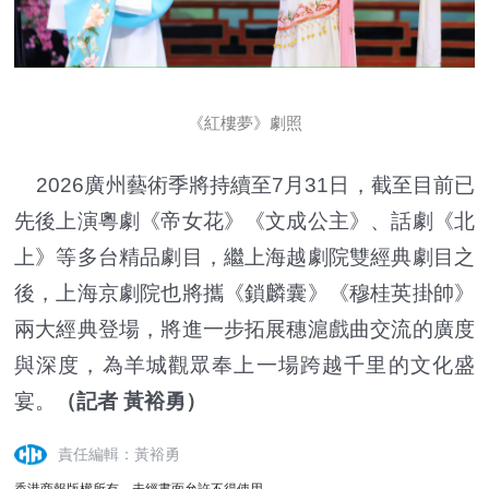
《紅樓夢》劇照
2026廣州藝術季將持續至7月31日，截至目前已
先後上演粵劇《帝女花》《文成公主》、話劇《北
上》等多台精品劇目，繼上海越劇院雙經典劇目之
後，上海京劇院也將攜《鎖麟囊》《穆桂英掛帥》
兩大經典登場，將進一步拓展穗滬戲曲交流的廣度
與深度，為羊城觀眾奉上一場跨越千里的文化盛
宴。
（記者 黃裕勇）
責任編輯：黃裕勇