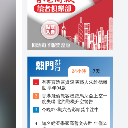
18:49
18:36
18:36
18:16
產品
17:57
17:55
24小時
7天
17:53
有專頁透露資深演藝人朱維德離
世 享年94歲
17:45
香港飛倫敦客機羅馬尼亞上空一
度失聯 北約戰機升空警告
今晚073期六合彩頭獎半注中
知名經濟學家高善文去世 年僅55