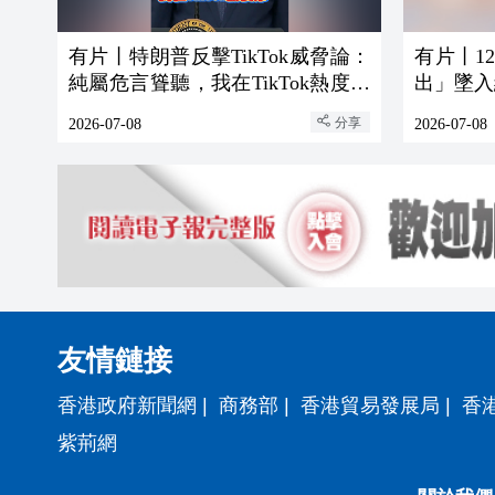
有片丨特朗普反擊TikTok威脅論：
有片丨1
純屬危言聳聽，我在TikTok熱度第
出」墜入
一
分享
2026-07-08
2026-07-08
友情鏈接
香港政府新聞網
|
商務部
|
香港貿易發展局
|
香
紫荊網