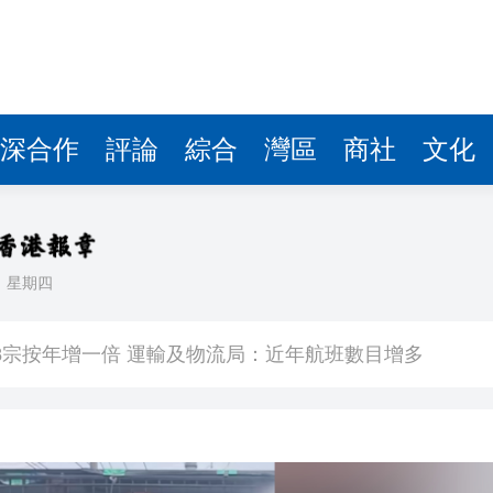
OMENTA上市 曹旭東：與上汽互相持股 共同打造標桿
科學獎
國家科學技術獎
」跨省協同 聯動調解涉俄糾紛
深合作
評論
綜合
灣區
商社
文化
中暑 消防員射水近50分鐘助降溫
，延伸至劏房之外
日
星期四
8宗按年增一倍 運輸及物流局：近年航班數目增多
OMENTA上市 曹旭東：與上汽互相持股 共同打造標桿
科學獎
國家科學技術獎
」跨省協同 聯動調解涉俄糾紛