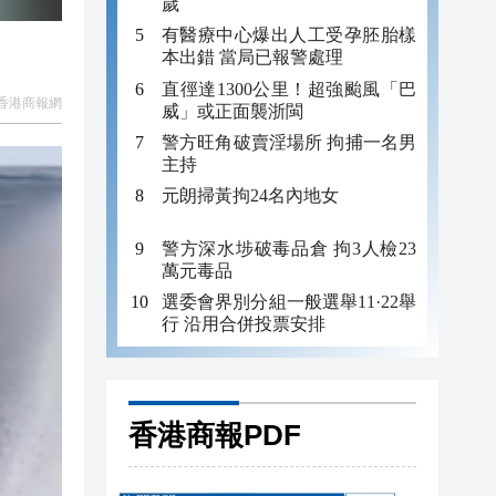
歲
有醫療中心爆出人工受孕胚胎樣
本出錯 當局已報警處理
直徑達1300公里！超強颱風「巴
香港商報網
威」或正面襲浙閩
警方旺角破賣淫場所 拘捕一名男
主持
元朗掃黃拘24名內地女
警方深水埗破毒品倉 拘3人檢23
萬元毒品
選委會界別分組一般選舉11·22舉
行 沿用合併投票安排
香港商報PDF