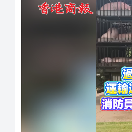
有片丨過百頭生豬運輸途中幾近
土瓜灣社區客廳：把家的溫度
莎莎國際Q1總營業額增長22.9%
機艙「突發保安事件」去年達3
【新股最前線】物理AI第一股M
華南理工大學成果獲國家自然
中山大學兩項成果獲2025年度
南寧國際商事法庭：「域享聯調