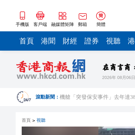
【新股最前線】物理AI第一股M
華南理工大學成果獲國家自然
簡
中山大學兩項成果獲2025年度
手機版
客戶端
融媒體矩陣
郵箱
簡體
南寧國際商事法庭：「域享聯調
首頁
港聞
財經
證券
視聽
港
有片丨過百頭生豬運輸途中幾近
土瓜灣社區客廳：把家的溫度
莎莎國際Q1總營業額增長22.9%
2026年 08月06
機艙「突發保安事件」去年達3
【新股最前線】物理AI第一股M
滾動新聞：
華南理工大學成果獲國家自然
首頁
視聽
>
中山大學兩項成果獲2025年度
南寧國際商事法庭：「域享聯調