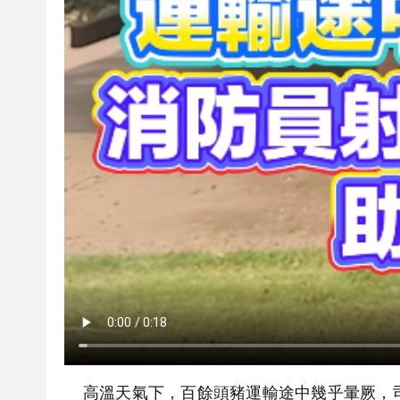
高溫天氣下，百餘頭豬運輸途中幾乎暈厥，司