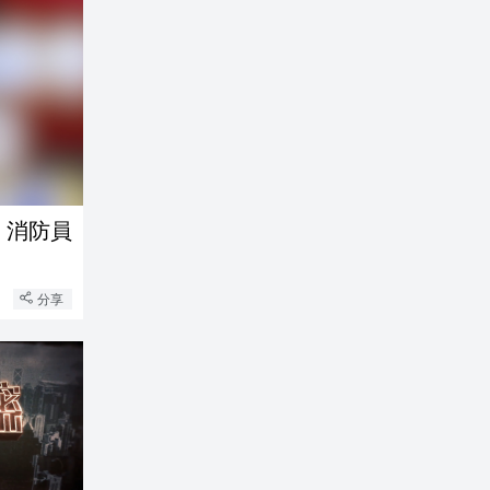
 消防員
分享