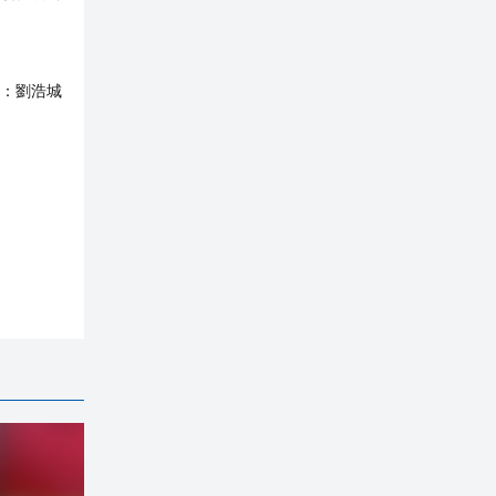
：
劉浩城