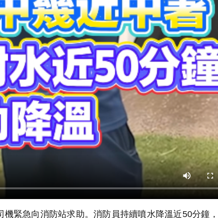
機緊急向消防站求助。消防員持續噴水降溫近50分鐘