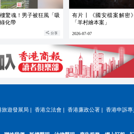
2樓驚魂！男子被狂風「吸
有片丨《國安檔案解密
綠化帶
「羊村繪本案」
分享
2026-07-07
港旅遊發展局
|
香港立法會
|
香港廉政公署
|
香港申訴專