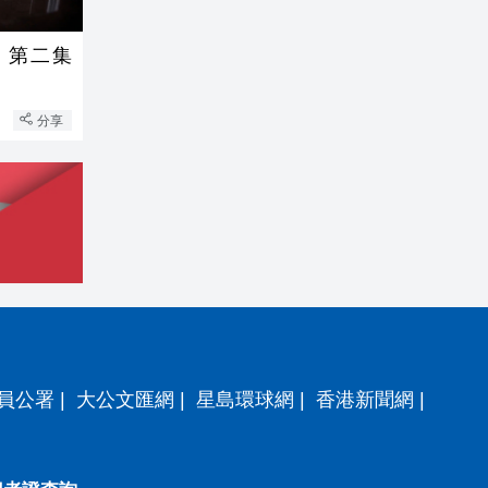
》第二集
分享
員公署
|
大公文匯網
|
星島環球網
|
香港新聞網
|