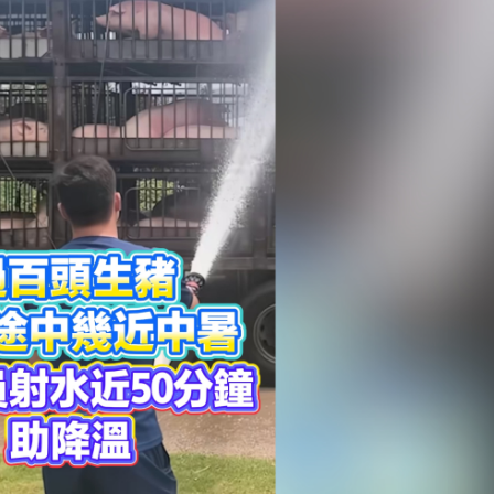
中暑 消防員射水近50分鐘助降溫
，延伸至劏房之外
8宗按年增一倍 運輸及物流局：近年航班數目增多
OMENTA上市 曹旭東：與上汽互相持股 共同打造標桿
科學獎
國家科學技術獎
」跨省協同 聯動調解涉俄糾紛