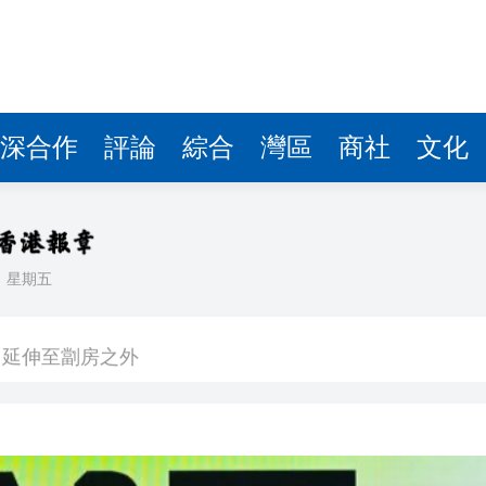
，延伸至劏房之外
8宗按年增一倍 運輸及物流局：近年航班數目增多
OMENTA上市 曹旭東：與上汽互相持股 共同打造標桿
深合作
評論
綜合
灣區
商社
文化
科學獎
國家科學技術獎
East在港開幕 香港聯通中東創科新橋樑
日
星期五
中暑 消防員射水近50分鐘助降溫
，延伸至劏房之外
8宗按年增一倍 運輸及物流局：近年航班數目增多
OMENTA上市 曹旭東：與上汽互相持股 共同打造標桿