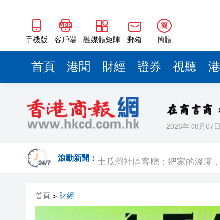
土瓜灣社區客廳：把家的溫度
莎莎國際Q1總營業額增長22.9%
簡
機艙「突發保安事件」去年達3
手機版
客戶端
融媒體矩陣
郵箱
簡體
【新股最前線】物理AI第一股M
首頁
港聞
財經
證券
視聽
港
華南理工大學成果獲國家自然
中山大學兩項成果獲2025年度
LEAP East │ 首屆LEAP 
2026年 08月07
有片丨過百頭生豬運輸途中幾近
土瓜灣社區客廳：把家的溫度
滾動新聞：
莎莎國際Q1總營業額增長22.9%
首頁
財經
>
機艙「突發保安事件」去年達3
【新股最前線】物理AI第一股M