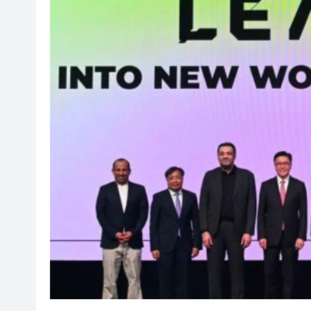
華南理工大學成果獲國家自然
中山大學兩項成果獲2025年度
LEAP East │ 首屆LEAP 
有片丨過百頭生豬運輸途中幾近
土瓜灣社區客廳：把家的溫度
莎莎國際Q1總營業額增長22.9%
機艙「突發保安事件」去年達3
【新股最前線】物理AI第一股M
華南理工大學成果獲國家自然
中山大學兩項成果獲2025年度