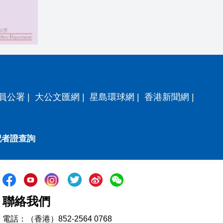
員公署
|
大公文匯網
|
星島環球網
|
香港新聞網
|
記者證查詢
聯絡我們
電話：（香港）852-2564 0768