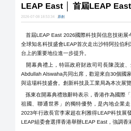
LEAP East │ 首屆LEAP
2026-07-08 18:53:34
原創
首屆LEAP East 2026國際科技與信息
全球知名科技盛會LEAP首次走出沙特阿拉伯
台上的重要地位進一步提升。
開幕典禮上，特區政府財政司司長陳茂波、
Abdullah Alswaha共同出席，歡迎來自3
與這場科技盛會。創新科技及工業局為本次展
孫東在開幕典禮致辭時表示，香港作為國際「
祖國、聯通世界」的獨特優勢，是內地企業走
2023年行政長官李家超在利雅得LEAP科技
LEAP組委會選擇香港舉辦LEAP East，