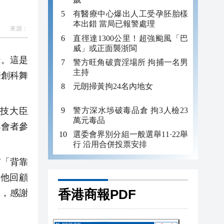
有醫療中心爆出人工受孕胚胎樣
本出錯 當局已報警處理
來源：
直徑達1300公里！超強颱風「巴
威」或正面襲浙閩
行。這是
警方旺角破賣淫場所 拘捕一名男
主持
際創科舞
元朗掃黃拘24名內地女
技大臣
警方深水埗破毒品倉 拘3人檢23
萬元毒品
與會者參
選委會界別分組一般選舉11·22舉
行 沿用合併投票安排
有「背靠
他回顧
香港商報PDF
歷，感謝