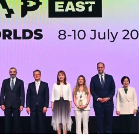
科學獎
國家科學技術獎
East在港開幕 香港聯通中東創科新橋樑
中暑 消防員射水近50分鐘助降溫
，延伸至劏房之外
8宗按年增一倍 運輸及物流局：近年航班數目增多
OMENTA上市 曹旭東：與上汽互相持股 共同打造標桿
科學獎
國家科學技術獎