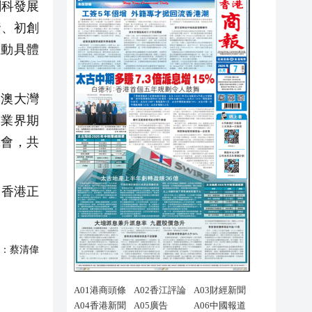
創科發展
資、初創
推動具體
港澳大灣
。業界期
機會，共
，香港正
）
：
蔡清偉