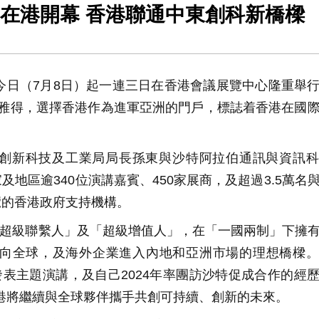
 East在港開幕 香港聯通中東創科新橋樑
技術展今日（7月8日）起一連三日在香港會議展覽中心隆重舉
利雅得，選擇香港作為進軍亞洲的門戶，標誌着香港在國
創新科技及工業局局長孫東與沙特阿拉伯通訊與資訊科
0個國家及地區逾340位演講嘉賓、450家展商，及超過3.5萬名
覽的香港政府支持機構。
超級聯繫人」及「超級增值人」，在「一國兩制」下擁
向全球，及海外企業進入內地和亞洲市場的理想橋樑。
展發表主題演講，及自己2024年率團訪沙特促成合作的經
強調香港將繼續與全球夥伴攜手共創可持續、創新的未來。