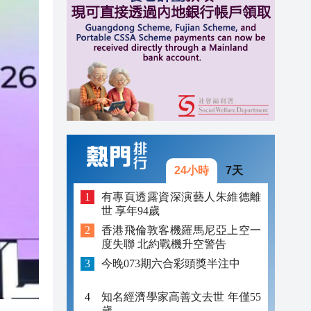
17:55
17:53
18:53
18:49
18:36
18:36
24小時
7天
18:16
有專頁透露資深演藝人朱維德離
世 享年94歲
產品
17:57
香港飛倫敦客機羅馬尼亞上空一
度失聯 北約戰機升空警告
17:55
今晚073期六合彩頭獎半注中
17:53
知名經濟學家高善文去世 年僅55
歲