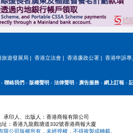
港旅遊發展局
|
香港立法會
|
香港廉政公署
|
香港申訴專
-
聯絡我們
-
版權聲明
-
法律聲明
-
廣告服務
-
網上訂報
-
承印人、出版人：香港商報有限公司
地址：香港九龍觀塘道332號香港商報大廈
有限公司版權所有，未經授權，不得複製或轉載。