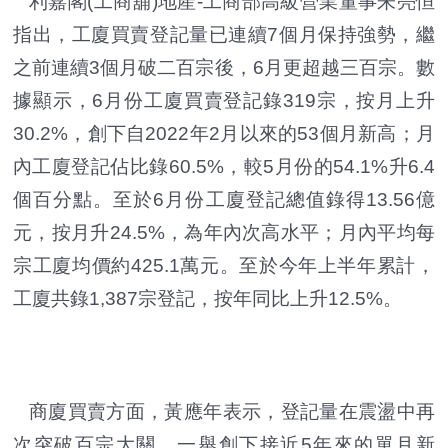
利嘉閣(工商舖)地產-工商部高級營業董事朱亮恒
指出，工廈買賣登記量已連續7個月保持強勢，繼
之前連續3個月破二百宗後，6月更超越三百宗。數
據顯示，6月份工廈買賣登記錄319宗，按月上升
30.2%，創下自2022年2月以來的53個月新高；月
內工廈登記佔比錄60.5%，較5月份的54.1%升6.4
個百分點。至於6月份工廈登記總值錄得13.56億
元，按月升24.5%，為年內次高水平；月內平均每
宗工廈均價約425.1萬元。至於今年上半年累計，
工廈共錄1,387宗登記，按年同比上升12.5%。
商廈買賣方面，黃應年表示，登記量在震盪中再
次突破百宗大關，一舉創下接近5年來的單月新