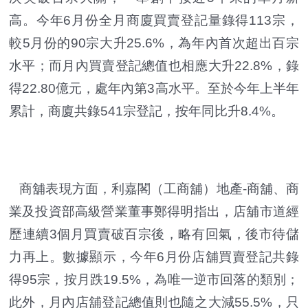
高。今年6月份全月商廈買賣登記量錄得113宗，
較5月份的90宗大升25.6%，為年內首次超出百宗
水平；而月內買賣登記總值也相應大升22.8%，錄
得22.80億元，處年內第3高水平。至於今年上半年
累計，商廈共錄541宗登記，按年同比升8.4%。
商舖表現方面，利嘉閣（工商舖）地產-商舖、商
業及投資部高級營業董事鄭得明指出，店舖市道經
歷連續3個月買賣破百宗後，略有回氣，後市待儲
力再上。數據顯示，今年6月份店舖買賣登記共錄
得95宗，按月跌19.5%，為唯一逆市回落的類別；
此外，月內店舖登記總值則也隨之大減55.5%，只