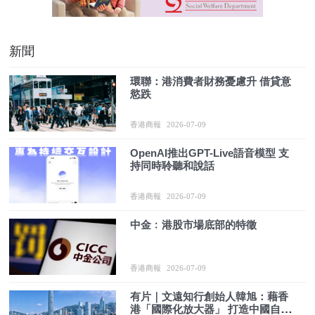
新聞
環聯：港消費者財務憂慮升 借貸意
慾跌
香港商報
2026-07-09
OpenAI推出GPT-Live語音模型 支
持同時聆聽和說話
香港商報
2026-07-09
中金﹕港股市場底部的特徵
香港商報
2026-07-09
有片｜文遠知行創始人韓旭：藉香
港「國際化放大器」 打造中國自動