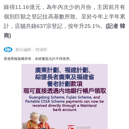
錄得11.16億元，為年內次少的月份，主因前月有
個別巨額之登記拉高基數所致。至於今年上半年累
計，店舖共錄637宗登記，按年升25.1%。
(記者 韓
商)
責任編輯：韓濠昕
香港商報版權所有，未經書面允許不得使用。