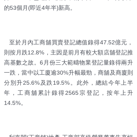
的53個月(即近4年半)新高。
至於月內工商舖買賣登記總值錄得47.52億元，
則按月跌12.8%，主因是前月有較大額店舖登記推
高基數之故。6月份三大範疇物業登記量錄得兩升
一跌，當中以工廈逾30%升幅最勁，商舖及商廈則
分別升25.6%及跌19.5%。此外，總結今年上半
年，工商舖累計錄得2565宗登記，按年上升
14.5%。