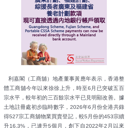
利嘉閣（工商舖）地產董事黃應年表示，香港整
體工商舖今年以來徐徐上升，時至6月已突破五百
宗水平，較年初的三百餘宗水平已見明顯改善。據
土地註冊處初步臨時數字，2026年6月份全港共錄
得527宗工商舖物業買賣登記，較5月份的453宗續
升16.3%，已連升5個月，創下自2022年2月以來